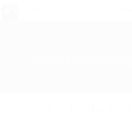
HOME
PORTFOLIO
WIE BEN IK?
WERKW
Home
stoere kinderkamer graffiti
stoere kinderkamer gr
stoere kinderkame