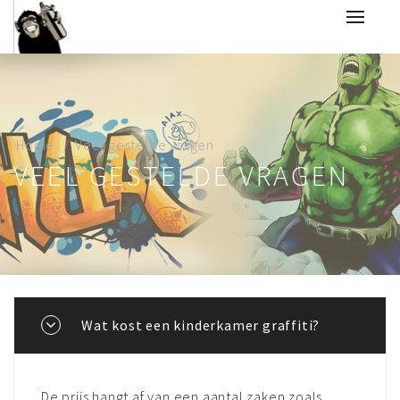
Home
Veel gestelde vragen
VEEL GESTELDE VRAGEN
Wat kost een kinderkamer graffiti?
De prijs hangt af van een aantal zaken zoals