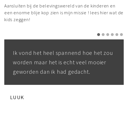
Aansluiten bij de belevingswereld van de kinderen en
een enorme blije kop zien is mijn missie ! lees hier wat de
kids zeggen!
k vond het heel spannend hoe het zou
Tim 
orden maar het is echt veel mooier
gema
eworden dan ik had gedacht.
enor
kleur
UUK
LIN