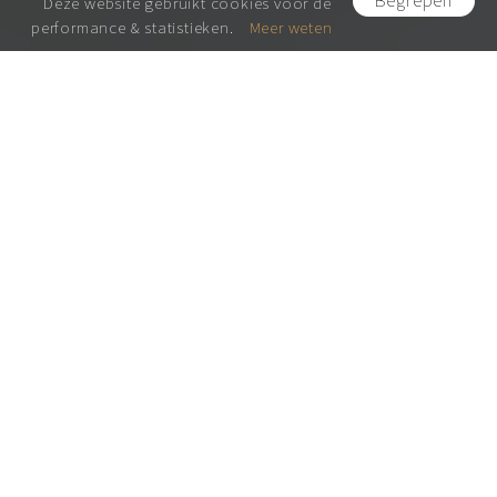
Begrepen
Deze website gebruikt cookies voor de
performance & statistieken.
Meer weten
WELKOM BIJ
GRAFFITI
KINDERKAMER
Geen normaal behang of een
poster aan de muur. Uw kind echt
iets unieks geven ? Geef hem dan