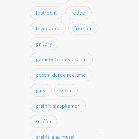
fcutrecht
fedde
feyenoord
freerun
gallery
gemeente amsterdam
geschilderde reclame
girly
goku
grafffiti slaapkamer
Graffiti
graffiti ajax mural