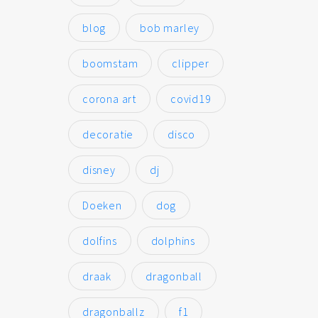
blog
bob marley
boomstam
clipper
corona art
covid19
decoratie
disco
disney
dj
Doeken
dog
dolfins
dolphins
draak
dragonball
dragonballz
f1