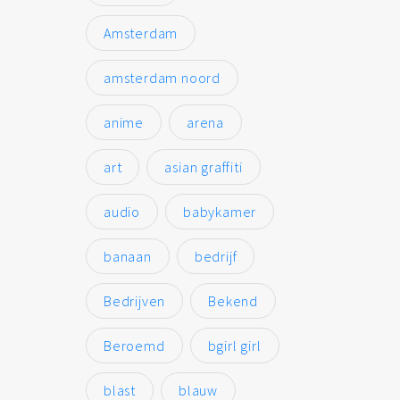
Amsterdam
amsterdam noord
anime
arena
art
asian graffiti
audio
babykamer
banaan
bedrijf
Bedrijven
Bekend
Beroemd
bgirl girl
blast
blauw