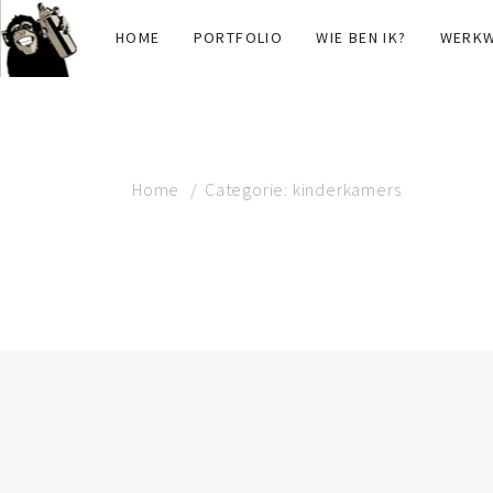
HOME
PORTFOLIO
WIE BEN IK?
WERKW
Home
Categorie: kinderkamers
CATEGORIE: KINDER