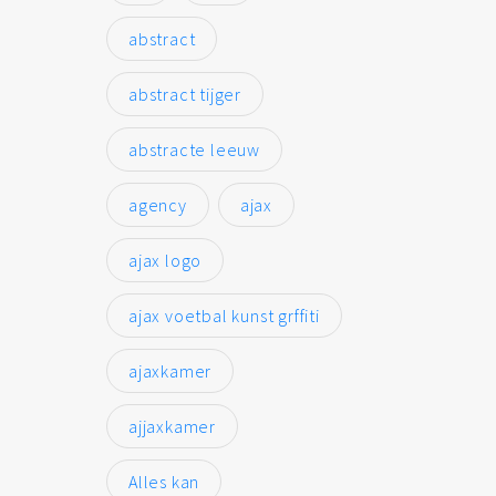
abstract
abstract tijger
abstracte leeuw
agency
ajax
ajax logo
ajax voetbal kunst grffiti
ajaxkamer
ajjaxkamer
Alles kan