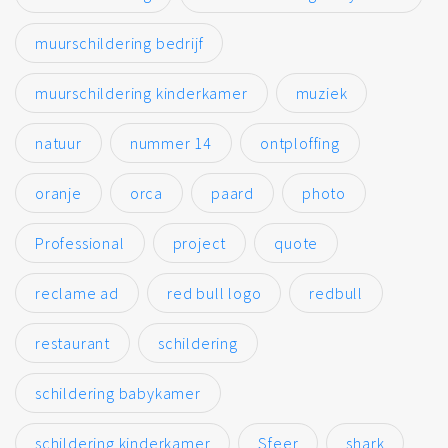
muurschildering bedrijf
muurschildering kinderkamer
muziek
natuur
nummer 14
ontploffing
oranje
orca
paard
photo
Professional
project
quote
reclame ad
red bull logo
redbull
restaurant
schildering
schildering babykamer
schildering kinderkamer
Sfeer
shark