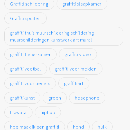
Graffiti schildering
graffiti slaapkamer
Graffiti spuiten
graffiti thuis muurschildering schildering
muurschilderingen kunstwerk art mural
graffiti tienerkamer
graffiti video
graffiti voetbal
graffiti voor meiden
graffiti voor tieners
graffitiart
graffitikunst
groen
headphone
hiawata
hiphop
hoe maak ik een graffiti
hond
hulk