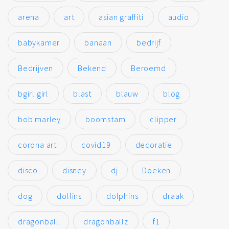
arena
art
asian graffiti
audio
babykamer
banaan
bedrijf
Bedrijven
Bekend
Beroemd
bgirl girl
blast
blauw
blog
bob marley
boomstam
clipper
corona art
covid19
decoratie
disco
disney
dj
Doeken
dog
dolfins
dolphins
draak
dragonball
dragonballz
f1