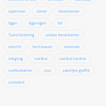
superman
tiener
tienerkamer
tijger
tijgerogen
tnt
Tuinschildering
unieke tienerkamer
utrecht
Vertrouwen
vlammen
vliegtuig
voetbal
voetbal kantine
voetbalkamer
vuur
zakelijke graffiti
zonnebril