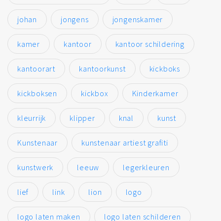
johan
jongens
jongenskamer
kamer
kantoor
kantoor schildering
kantoorart
kantoorkunst
kickboks
kickboksen
kickbox
Kinderkamer
kleurrijk
klipper
knal
kunst
Kunstenaar
kunstenaar artiest grafiti
kunstwerk
leeuw
legerkleuren
lief
link
lion
logo
logo laten maken
logo laten schilderen