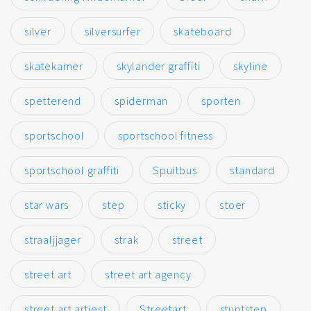
silver
silversurfer
skateboard
skatekamer
skylander graffiti
skyline
spetterend
spiderman
sporten
sportschool
sportschool fitness
sportschool graffiti
Spuitbus
standard
star wars
step
sticky
stoer
straaljjager
strak
street
street art
street art agency
street art artiest
Streetart
stuntstep