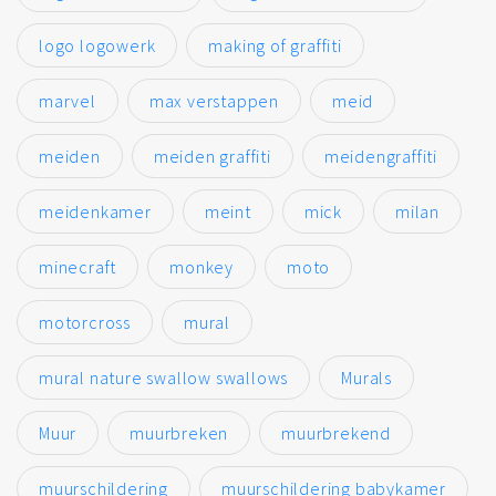
logo logowerk
making of graffiti
marvel
max verstappen
meid
meiden
meiden graffiti
meidengraffiti
meidenkamer
meint
mick
milan
minecraft
monkey
moto
motorcross
mural
mural nature swallow swallows
Murals
Muur
muurbreken
muurbrekend
muurschildering
muurschildering babykamer