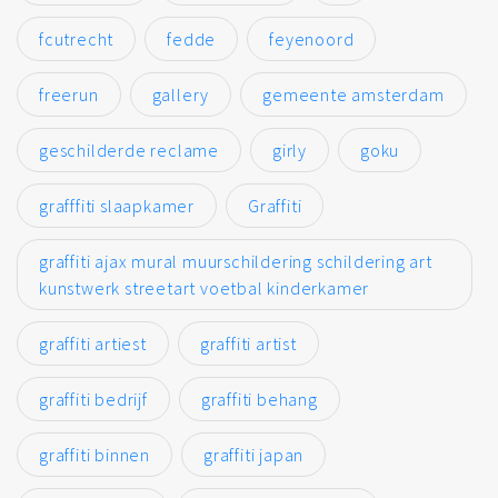
fcutrecht
fedde
feyenoord
freerun
gallery
gemeente amsterdam
geschilderde reclame
girly
goku
grafffiti slaapkamer
Graffiti
graffiti ajax mural muurschildering schildering art
kunstwerk streetart voetbal kinderkamer
graffiti artiest
graffiti artist
graffiti bedrijf
graffiti behang
graffiti binnen
graffiti japan