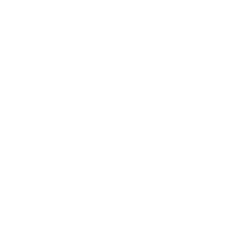
graffiti kinderkamer
graffiti kunstenaar
Graffiti kunstwerk
graffiti laten maken
graffiti logo
graffiti meiden
graffiti meidenkamer
Graffiti muurschildering
graffiti muurschildering