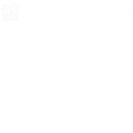
HOME
PORTFOLIO
WIE BEN IK?
WERKW
Home
Tag: tnt
TAG: TNT