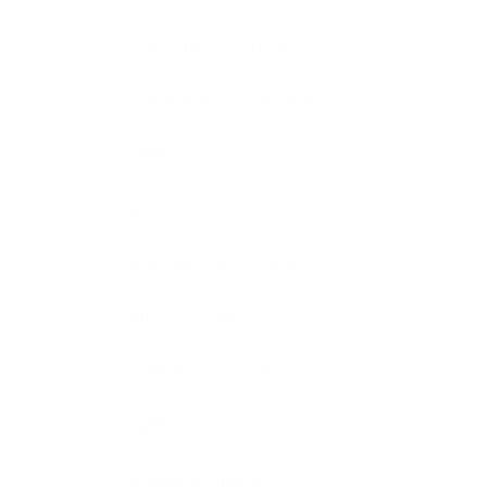
fcutrecht
fedde
feyenoord
freerun
gallery
gemeente amsterdam
geschilderde reclame
girly
goku
grafffiti slaapkamer
Graffiti
graffiti ajax mural