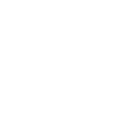
muurschildering
schildering art kunstwerk
streetart voetbal
kinderkamer
graffiti artiest
graffiti artist
graffiti bedrijf
graffiti behang
graffiti binnen
graffiti japan
graffiti kamer