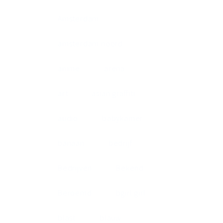
Amsterdam
amsterdam noord
anime
arena
art
asian graffiti
audio
babykamer
banaan
bedrijf
Bedrijven
Bekend
Beroemd
bgirl girl
blast
blauw