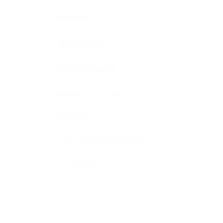
abstract
abstract tijger
abstracte leeuw
agency
ajax
ajax logo
ajax voetbal kunst grffiti
ajaxkamer
ajjaxkamer
Alles kan