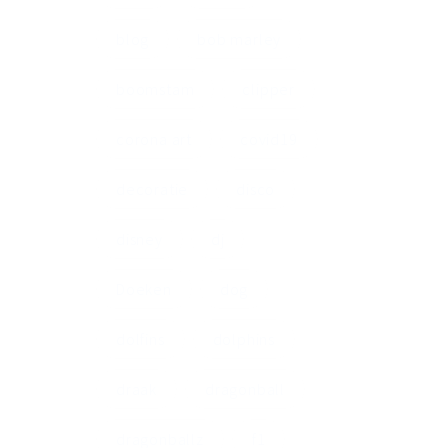
blog
bob marley
boomstam
clipper
corona art
covid19
decoratie
disco
disney
dj
Doeken
dog
dolfins
dolphins
draak
dragonball
dragonballz
f1