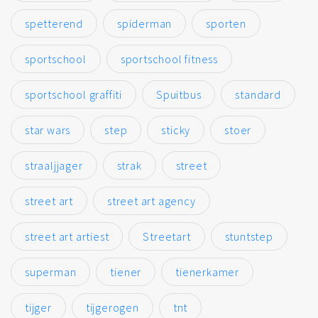
spetterend
spiderman
sporten
sportschool
sportschool fitness
sportschool graffiti
Spuitbus
standard
star wars
step
sticky
stoer
straaljjager
strak
street
street art
street art agency
street art artiest
Streetart
stuntstep
superman
tiener
tienerkamer
tijger
tijgerogen
tnt