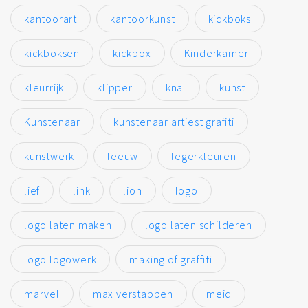
kantoorart
kantoorkunst
kickboks
kickboksen
kickbox
Kinderkamer
kleurrijk
klipper
knal
kunst
Kunstenaar
kunstenaar artiest grafiti
kunstwerk
leeuw
legerkleuren
lief
link
lion
logo
logo laten maken
logo laten schilderen
logo logowerk
making of graffiti
marvel
max verstappen
meid