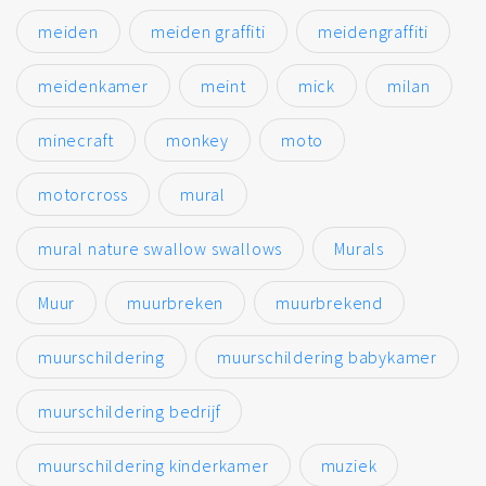
meiden
meiden graffiti
meidengraffiti
meidenkamer
meint
mick
milan
minecraft
monkey
moto
motorcross
mural
mural nature swallow swallows
Murals
Muur
muurbreken
muurbrekend
muurschildering
muurschildering babykamer
muurschildering bedrijf
muurschildering kinderkamer
muziek