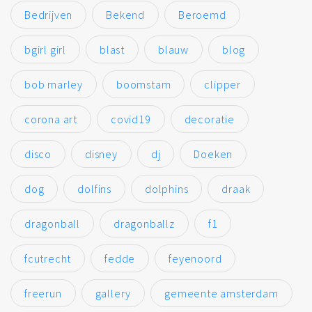
Bedrijven
Bekend
Beroemd
bgirl girl
blast
blauw
blog
bob marley
boomstam
clipper
corona art
covid19
decoratie
disco
disney
dj
Doeken
dog
dolfins
dolphins
draak
dragonball
dragonballz
f1
fcutrecht
fedde
feyenoord
freerun
gallery
gemeente amsterdam