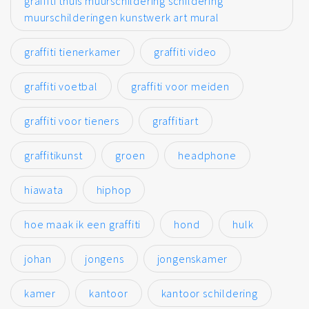
graffiti thuis muurschildering schildering
muurschilderingen kunstwerk art mural
graffiti tienerkamer
graffiti video
graffiti voetbal
graffiti voor meiden
graffiti voor tieners
graffitiart
graffitikunst
groen
headphone
hiawata
hiphop
hoe maak ik een graffiti
hond
hulk
johan
jongens
jongenskamer
kamer
kantoor
kantoor schildering