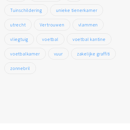
Tuinschildering
unieke tienerkamer
utrecht
Vertrouwen
vlammen
vliegtuig
voetbal
voetbal kantine
voetbalkamer
vuur
zakelijke graffiti
zonnebril