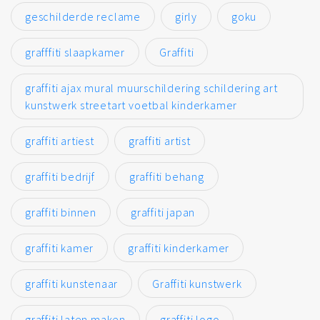
geschilderde reclame
girly
goku
grafffiti slaapkamer
Graffiti
graffiti ajax mural muurschildering schildering art
kunstwerk streetart voetbal kinderkamer
graffiti artiest
graffiti artist
graffiti bedrijf
graffiti behang
graffiti binnen
graffiti japan
graffiti kamer
graffiti kinderkamer
graffiti kunstenaar
Graffiti kunstwerk
graffiti laten maken
graffiti logo