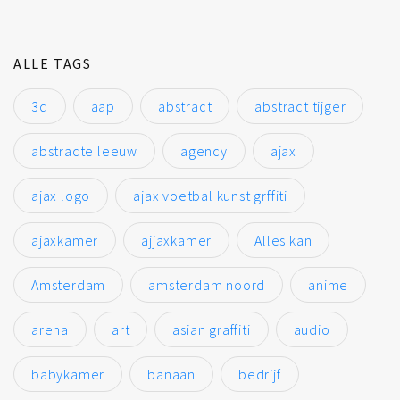
ALLE TAGS
3d
aap
abstract
abstract tijger
abstracte leeuw
agency
ajax
ajax logo
ajax voetbal kunst grffiti
ajaxkamer
ajjaxkamer
Alles kan
Amsterdam
amsterdam noord
anime
arena
art
asian graffiti
audio
babykamer
banaan
bedrijf