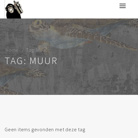
Home
Tag: Muur
TAG: MUUR
Geen items gevonden met deze tag