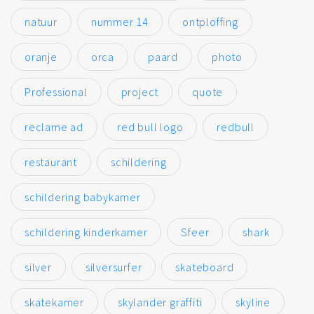
natuur
nummer 14
ontploffing
oranje
orca
paard
photo
Professional
project
quote
reclame ad
red bull logo
redbull
restaurant
schildering
schildering babykamer
schildering kinderkamer
Sfeer
shark
silver
silversurfer
skateboard
skatekamer
skylander graffiti
skyline