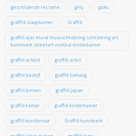
geschilderde reclame
girly
goku
grafffiti slaapkamer
Graffiti
graffiti ajax mural muurschildering schildering art
kunstwerk streetart voetbal kinderkamer
graffiti artiest
graffiti artist
graffiti bedrijf
graffiti behang
graffiti binnen
graffiti japan
graffiti kamer
graffiti kinderkamer
graffiti kunstenaar
Graffiti kunstwerk
graffiti laten maken
graffiti logo