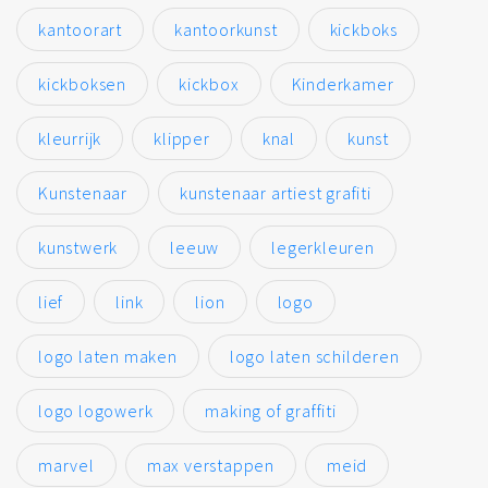
kantoorart
kantoorkunst
kickboks
kickboksen
kickbox
Kinderkamer
kleurrijk
klipper
knal
kunst
Kunstenaar
kunstenaar artiest grafiti
kunstwerk
leeuw
legerkleuren
lief
link
lion
logo
logo laten maken
logo laten schilderen
logo logowerk
making of graffiti
marvel
max verstappen
meid