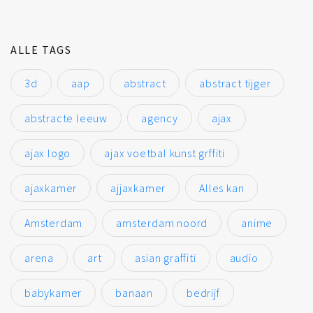
ALLE TAGS
3d
aap
abstract
abstract tijger
abstracte leeuw
agency
ajax
ajax logo
ajax voetbal kunst grffiti
ajaxkamer
ajjaxkamer
Alles kan
Amsterdam
amsterdam noord
anime
arena
art
asian graffiti
audio
babykamer
banaan
bedrijf