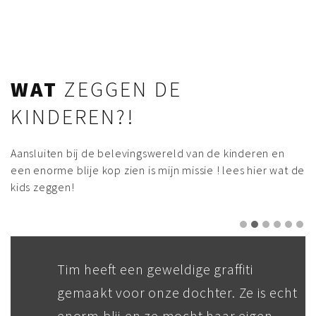
WAT
ZEGGEN DE
KINDEREN?!
Aansluiten bij de belevingswereld van de kinderen en
een enorme blije kop zien is mijn missie ! lees hier wat de
kids zeggen!
Tim heeft een geweldige graffiti
gemaakt voor onze dochter. Ze is echt
enorm blij en ze mocht haar eigen