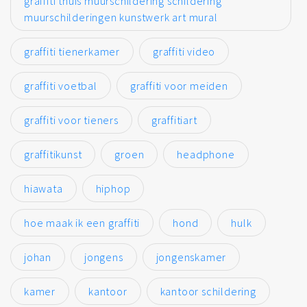
graffiti thuis muurschildering schildering
muurschilderingen kunstwerk art mural
graffiti tienerkamer
graffiti video
graffiti voetbal
graffiti voor meiden
graffiti voor tieners
graffitiart
graffitikunst
groen
headphone
hiawata
hiphop
hoe maak ik een graffiti
hond
hulk
johan
jongens
jongenskamer
kamer
kantoor
kantoor schildering