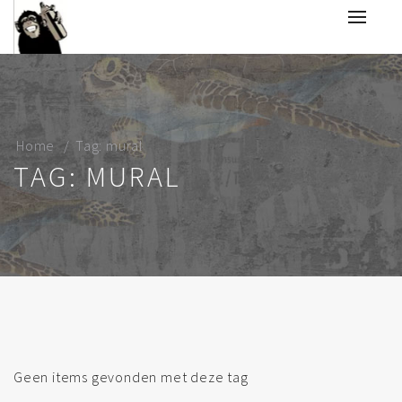
Home
Tag: mural
TAG: MURAL
Geen items gevonden met deze tag