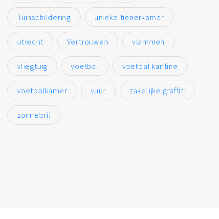
Tuinschildering
unieke tienerkamer
utrecht
Vertrouwen
vlammen
vliegtuig
voetbal
voetbal kantine
voetbalkamer
vuur
zakelijke graffiti
zonnebril