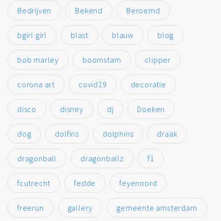
Bedrijven
Bekend
Beroemd
bgirl girl
blast
blauw
blog
bob marley
boomstam
clipper
corona art
covid19
decoratie
disco
disney
dj
Doeken
dog
dolfins
dolphins
draak
dragonball
dragonballz
f1
fcutrecht
fedde
feyenoord
freerun
gallery
gemeente amsterdam