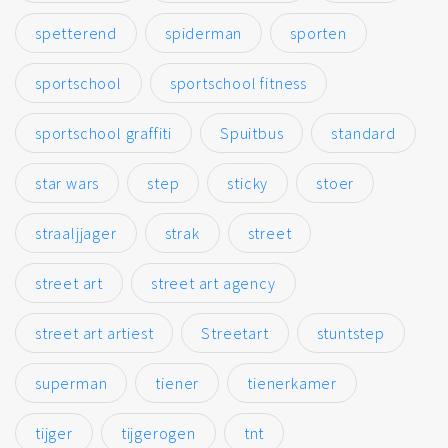
spetterend
spiderman
sporten
sportschool
sportschool fitness
sportschool graffiti
Spuitbus
standard
star wars
step
sticky
stoer
straaljjager
strak
street
street art
street art agency
street art artiest
Streetart
stuntstep
superman
tiener
tienerkamer
tijger
tijgerogen
tnt