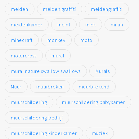
meiden
meiden graffiti
meidengraffiti
meidenkamer
meint
mick
milan
minecraft
monkey
moto
motorcross
mural
mural nature swallow swallows
Murals
Muur
muurbreken
muurbrekend
muurschildering
muurschildering babykamer
muurschildering bedrijf
muurschildering kinderkamer
muziek