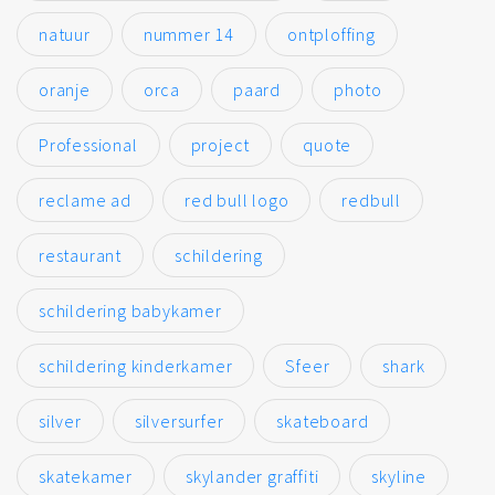
natuur
nummer 14
ontploffing
oranje
orca
paard
photo
Professional
project
quote
reclame ad
red bull logo
redbull
restaurant
schildering
schildering babykamer
schildering kinderkamer
Sfeer
shark
silver
silversurfer
skateboard
skatekamer
skylander graffiti
skyline