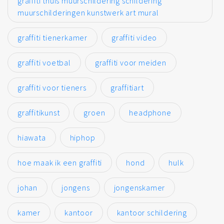
graffiti thuis muurschildering schildering
muurschilderingen kunstwerk art mural
graffiti tienerkamer
graffiti video
graffiti voetbal
graffiti voor meiden
graffiti voor tieners
graffitiart
graffitikunst
groen
headphone
hiawata
hiphop
hoe maak ik een graffiti
hond
hulk
johan
jongens
jongenskamer
kamer
kantoor
kantoor schildering