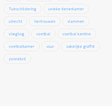
Tuinschildering
unieke tienerkamer
utrecht
Vertrouwen
vlammen
vliegtuig
voetbal
voetbal kantine
voetbalkamer
vuur
zakelijke graffiti
zonnebril