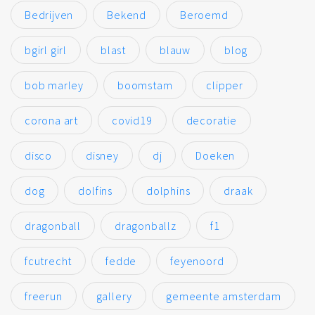
Bedrijven
Bekend
Beroemd
bgirl girl
blast
blauw
blog
bob marley
boomstam
clipper
corona art
covid19
decoratie
disco
disney
dj
Doeken
dog
dolfins
dolphins
draak
dragonball
dragonballz
f1
fcutrecht
fedde
feyenoord
freerun
gallery
gemeente amsterdam