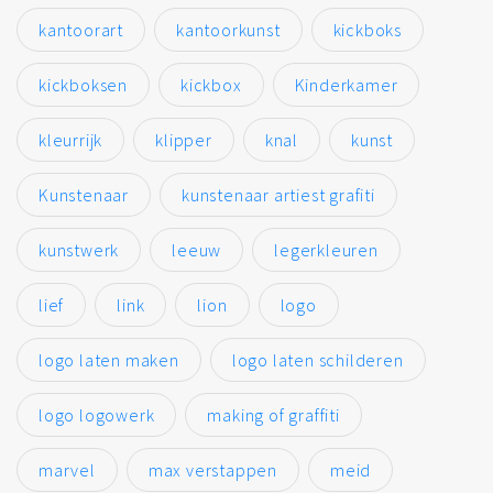
kantoorart
kantoorkunst
kickboks
kickboksen
kickbox
Kinderkamer
kleurrijk
klipper
knal
kunst
Kunstenaar
kunstenaar artiest grafiti
kunstwerk
leeuw
legerkleuren
lief
link
lion
logo
logo laten maken
logo laten schilderen
logo logowerk
making of graffiti
marvel
max verstappen
meid