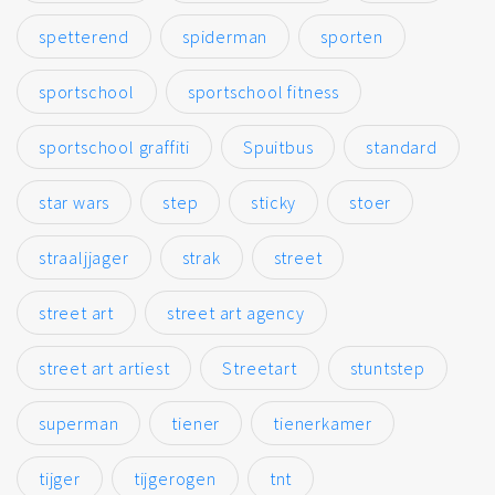
spetterend
spiderman
sporten
sportschool
sportschool fitness
sportschool graffiti
Spuitbus
standard
star wars
step
sticky
stoer
straaljjager
strak
street
street art
street art agency
street art artiest
Streetart
stuntstep
superman
tiener
tienerkamer
tijger
tijgerogen
tnt