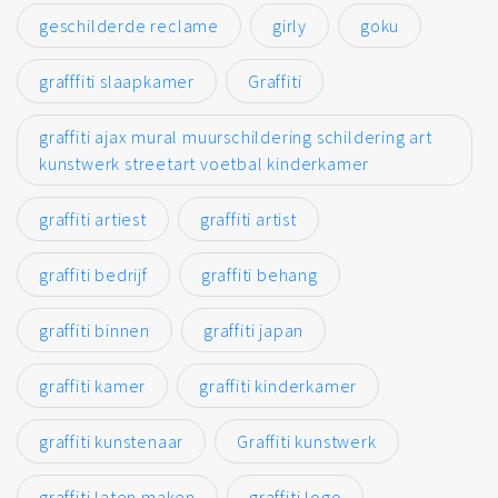
geschilderde reclame
girly
goku
grafffiti slaapkamer
Graffiti
graffiti ajax mural muurschildering schildering art
kunstwerk streetart voetbal kinderkamer
graffiti artiest
graffiti artist
graffiti bedrijf
graffiti behang
graffiti binnen
graffiti japan
graffiti kamer
graffiti kinderkamer
graffiti kunstenaar
Graffiti kunstwerk
graffiti laten maken
graffiti logo