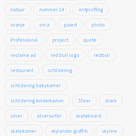
natuur
nummer 14
ontploffing
oranje
orca
paard
photo
Professional
project
quote
reclame ad
red bull logo
redbull
restaurant
schildering
schildering babykamer
schildering kinderkamer
Sfeer
shark
silver
silversurfer
skateboard
skatekamer
skylander graffiti
skyline