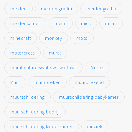
meiden
meiden graffiti
meidengraffiti
meidenkamer
meint
mick
milan
minecraft
monkey
moto
motorcross
mural
mural nature swallow swallows
Murals
Muur
muurbreken
muurbrekend
muurschildering
muurschildering babykamer
muurschildering bedrijf
muurschildering kinderkamer
muziek