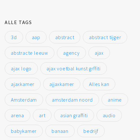
ALLE TAGS
3d
aap
abstract
abstract tijger
abstracte leeuw
agency
ajax
ajax logo
ajax voetbal kunst grffiti
ajaxkamer
ajjaxkamer
Alles kan
Amsterdam
amsterdam noord
anime
arena
art
asian graffiti
audio
babykamer
banaan
bedrijf