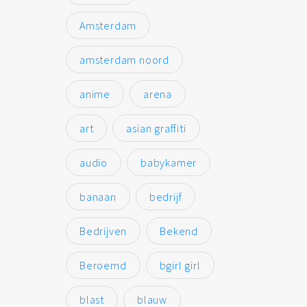
Amsterdam
amsterdam noord
anime
arena
art
asian graffiti
audio
babykamer
banaan
bedrijf
Bedrijven
Bekend
Beroemd
bgirl girl
blast
blauw