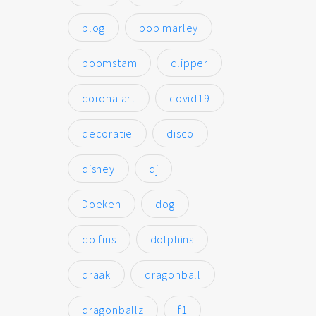
blog
bob marley
boomstam
clipper
corona art
covid19
decoratie
disco
disney
dj
Doeken
dog
dolfins
dolphins
draak
dragonball
dragonballz
f1