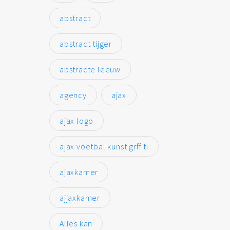
abstract
abstract tijger
abstracte leeuw
agency
ajax
ajax logo
ajax voetbal kunst grffiti
ajaxkamer
ajjaxkamer
Alles kan