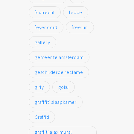
fcutrecht
fedde
feyenoord
freerun
gallery
gemeente amsterdam
geschilderde reclame
girly
goku
grafffiti slaapkamer
Graffiti
graffiti ajax mural