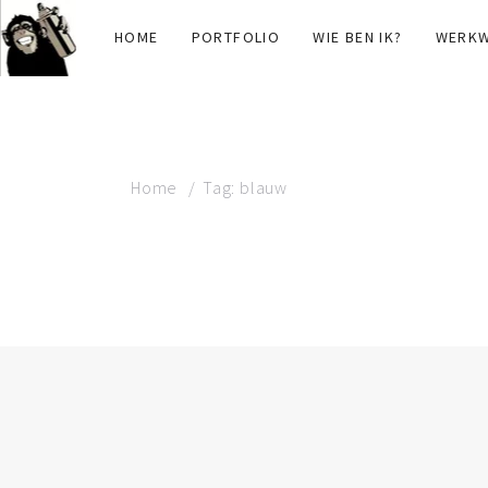
HOME
PORTFOLIO
WIE BEN IK?
WERKW
Home
Tag: blauw
TAG: BLAUW