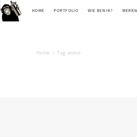
HOME
PORTFOLIO
WIE BEN IK?
WERKW
Home
Tag: anime
TAG: ANIME