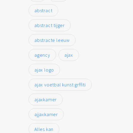
abstract
abstract tijger
abstracte leeuw
agency
ajax
ajax logo
ajax voetbal kunst grffiti
ajaxkamer
ajjaxkamer
Alles kan