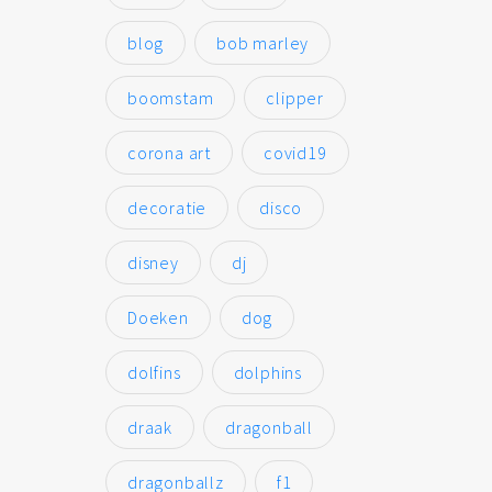
blog
bob marley
boomstam
clipper
corona art
covid19
decoratie
disco
disney
dj
Doeken
dog
dolfins
dolphins
draak
dragonball
dragonballz
f1