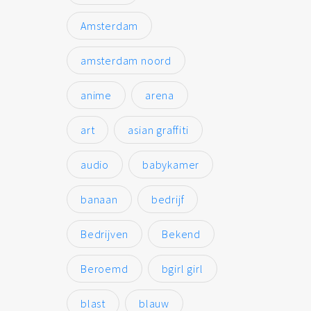
Amsterdam
amsterdam noord
anime
arena
art
asian graffiti
audio
babykamer
banaan
bedrijf
Bedrijven
Bekend
Beroemd
bgirl girl
blast
blauw