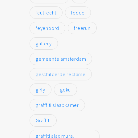
fcutrecht
fedde
feyenoord
freerun
gallery
gemeente amsterdam
geschilderde reclame
girly
goku
grafffiti slaapkamer
Graffiti
graffiti ajax mural