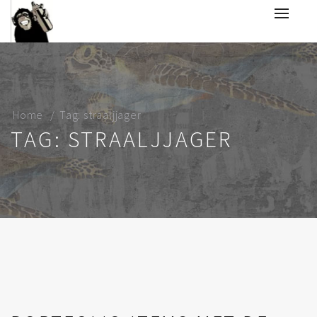
Home
Tag: straaljjager
TAG: STRAALJJAGER