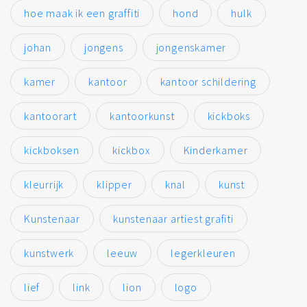
hoe maak ik een graffiti
hond
hulk
johan
jongens
jongenskamer
kamer
kantoor
kantoor schildering
kantoorart
kantoorkunst
kickboks
kickboksen
kickbox
Kinderkamer
kleurrijk
klipper
knal
kunst
Kunstenaar
kunstenaar artiest grafiti
kunstwerk
leeuw
legerkleuren
lief
link
lion
logo