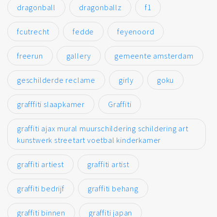
dragonball
dragonballz
f1
fcutrecht
fedde
feyenoord
freerun
gallery
gemeente amsterdam
geschilderde reclame
girly
goku
grafffiti slaapkamer
Graffiti
graffiti ajax mural muurschildering schildering art
kunstwerk streetart voetbal kinderkamer
graffiti artiest
graffiti artist
graffiti bedrijf
graffiti behang
graffiti binnen
graffiti japan