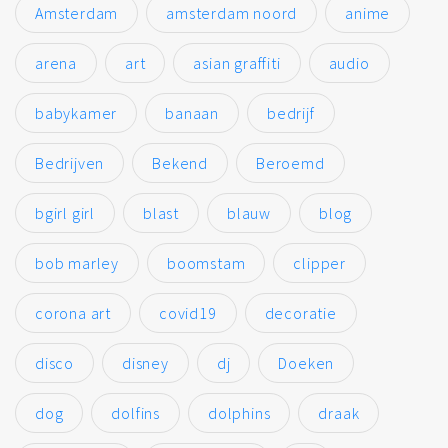
Amsterdam
amsterdam noord
anime
arena
art
asian graffiti
audio
babykamer
banaan
bedrijf
Bedrijven
Bekend
Beroemd
bgirl girl
blast
blauw
blog
bob marley
boomstam
clipper
corona art
covid19
decoratie
disco
disney
dj
Doeken
dog
dolfins
dolphins
draak