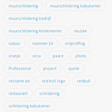
muurschildering
muurschildering babykamer
muurschildering bedrijf
muurschildering kinderkamer
muziek
natuur
nummer 14
ontploffing
oranje
orca
paard
photo
Professional
project
quote
reclame ad
red bull logo
redbull
restaurant
schildering
schildering babykamer