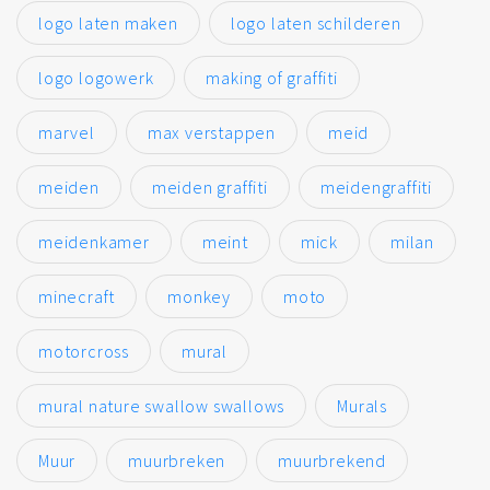
logo laten maken
logo laten schilderen
logo logowerk
making of graffiti
marvel
max verstappen
meid
meiden
meiden graffiti
meidengraffiti
meidenkamer
meint
mick
milan
minecraft
monkey
moto
motorcross
mural
mural nature swallow swallows
Murals
Muur
muurbreken
muurbrekend