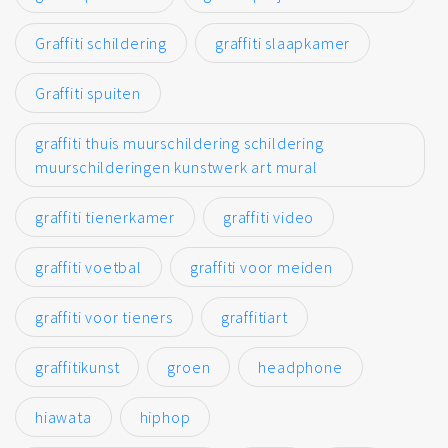
Graffiti schildering
graffiti slaapkamer
Graffiti spuiten
graffiti thuis muurschildering schildering
muurschilderingen kunstwerk art mural
graffiti tienerkamer
graffiti video
graffiti voetbal
graffiti voor meiden
graffiti voor tieners
graffitiart
graffitikunst
groen
headphone
hiawata
hiphop