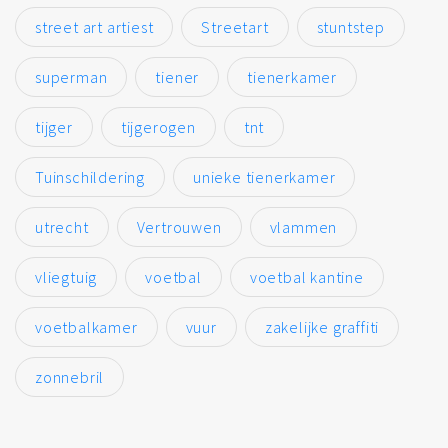
street art artiest
Streetart
stuntstep
superman
tiener
tienerkamer
tijger
tijgerogen
tnt
Tuinschildering
unieke tienerkamer
utrecht
Vertrouwen
vlammen
vliegtuig
voetbal
voetbal kantine
voetbalkamer
vuur
zakelijke graffiti
zonnebril