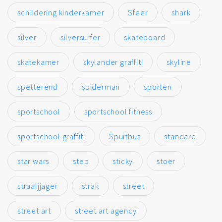
schildering kinderkamer
Sfeer
shark
silver
silversurfer
skateboard
skatekamer
skylander graffiti
skyline
spetterend
spiderman
sporten
sportschool
sportschool fitness
sportschool graffiti
Spuitbus
standard
star wars
step
sticky
stoer
straaljjager
strak
street
street art
street art agency