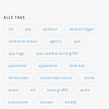
ALLE TAGS
3d
aap
abstract
abstract tijger
abstracte leeuw
agency
ajax
ajax logo
ajax voetbal kunst grffiti
ajaxkamer
ajjaxkamer
Alles kan
Amsterdam
amsterdam noord
anime
arena
art
asian graffiti
audio
babykamer
banaan
bedrijf