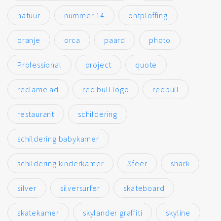
natuur
nummer 14
ontploffing
oranje
orca
paard
photo
Professional
project
quote
reclame ad
red bull logo
redbull
restaurant
schildering
schildering babykamer
schildering kinderkamer
Sfeer
shark
silver
silversurfer
skateboard
skatekamer
skylander graffiti
skyline