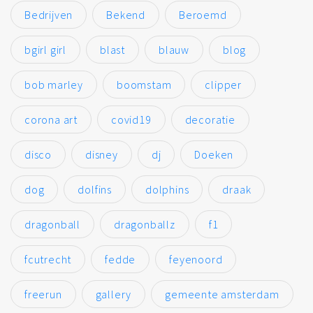
Bedrijven
Bekend
Beroemd
bgirl girl
blast
blauw
blog
bob marley
boomstam
clipper
corona art
covid19
decoratie
disco
disney
dj
Doeken
dog
dolfins
dolphins
draak
dragonball
dragonballz
f1
fcutrecht
fedde
feyenoord
freerun
gallery
gemeente amsterdam