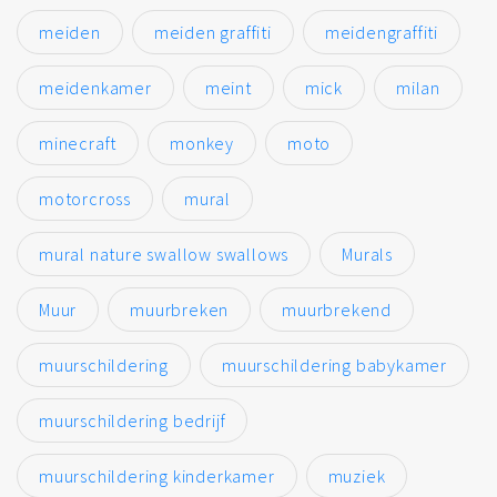
meiden
meiden graffiti
meidengraffiti
meidenkamer
meint
mick
milan
minecraft
monkey
moto
motorcross
mural
mural nature swallow swallows
Murals
Muur
muurbreken
muurbrekend
muurschildering
muurschildering babykamer
muurschildering bedrijf
muurschildering kinderkamer
muziek