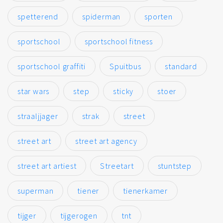
spetterend
spiderman
sporten
sportschool
sportschool fitness
sportschool graffiti
Spuitbus
standard
star wars
step
sticky
stoer
straaljjager
strak
street
street art
street art agency
street art artiest
Streetart
stuntstep
superman
tiener
tienerkamer
tijger
tijgerogen
tnt