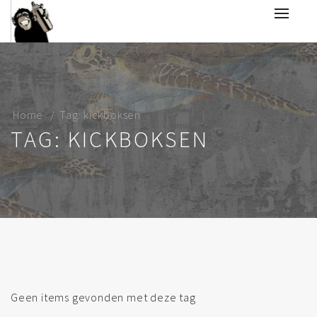
Home
Tag: kickboksen
TAG: KICKBOKSEN
Geen items gevonden met deze tag