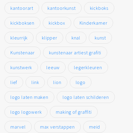
kantoorart
kantoorkunst
kickboks
kickboksen
kickbox
Kinderkamer
kleurrijk
klipper
knal
kunst
Kunstenaar
kunstenaar artiest grafiti
kunstwerk
leeuw
legerkleuren
lief
link
lion
logo
logo laten maken
logo laten schilderen
logo logowerk
making of graffiti
marvel
max verstappen
meid