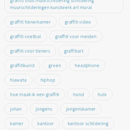
graffiti thuis muurschildering schildering
muurschilderingen kunstwerk art mural
graffiti tienerkamer
graffiti video
graffiti voetbal
graffiti voor meiden
graffiti voor tieners
graffitiart
graffitikunst
groen
headphone
hiawata
hiphop
hoe maak ik een graffiti
hond
hulk
johan
jongens
jongenskamer
kamer
kantoor
kantoor schildering