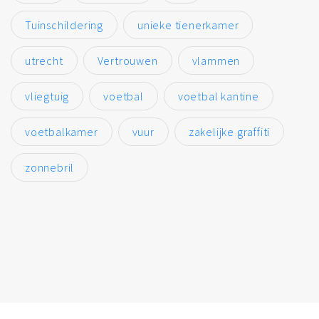
Tuinschildering
unieke tienerkamer
utrecht
Vertrouwen
vlammen
vliegtuig
voetbal
voetbal kantine
voetbalkamer
vuur
zakelijke graffiti
zonnebril