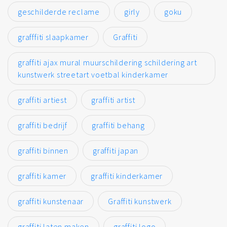
geschilderde reclame
girly
goku
grafffiti slaapkamer
Graffiti
graffiti ajax mural muurschildering schildering art
kunstwerk streetart voetbal kinderkamer
graffiti artiest
graffiti artist
graffiti bedrijf
graffiti behang
graffiti binnen
graffiti japan
graffiti kamer
graffiti kinderkamer
graffiti kunstenaar
Graffiti kunstwerk
graffiti laten maken
graffiti logo