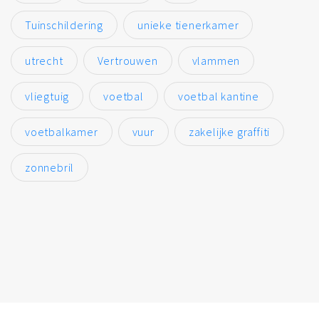
Tuinschildering
unieke tienerkamer
utrecht
Vertrouwen
vlammen
vliegtuig
voetbal
voetbal kantine
voetbalkamer
vuur
zakelijke graffiti
zonnebril