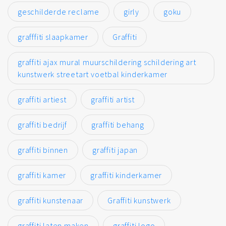
geschilderde reclame
girly
goku
grafffiti slaapkamer
Graffiti
graffiti ajax mural muurschildering schildering art
kunstwerk streetart voetbal kinderkamer
graffiti artiest
graffiti artist
graffiti bedrijf
graffiti behang
graffiti binnen
graffiti japan
graffiti kamer
graffiti kinderkamer
graffiti kunstenaar
Graffiti kunstwerk
graffiti laten maken
graffiti logo