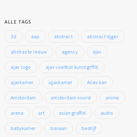
ALLE TAGS
3d
aap
abstract
abstract tijger
abstracte leeuw
agency
ajax
ajax logo
ajax voetbal kunst grffiti
ajaxkamer
ajjaxkamer
Alles kan
Amsterdam
amsterdam noord
anime
arena
art
asian graffiti
audio
babykamer
banaan
bedrijf