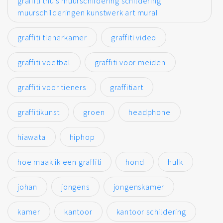
graffiti thuis muurschildering schildering
muurschilderingen kunstwerk art mural
graffiti tienerkamer
graffiti video
graffiti voetbal
graffiti voor meiden
graffiti voor tieners
graffitiart
graffitikunst
groen
headphone
hiawata
hiphop
hoe maak ik een graffiti
hond
hulk
johan
jongens
jongenskamer
kamer
kantoor
kantoor schildering