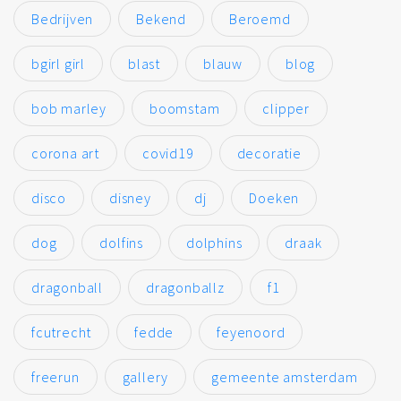
Bedrijven
Bekend
Beroemd
bgirl girl
blast
blauw
blog
bob marley
boomstam
clipper
corona art
covid19
decoratie
disco
disney
dj
Doeken
dog
dolfins
dolphins
draak
dragonball
dragonballz
f1
fcutrecht
fedde
feyenoord
freerun
gallery
gemeente amsterdam