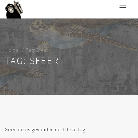
Home
Tag: Sfeer
TAG: SFEER
Geen items gevonden met deze tag