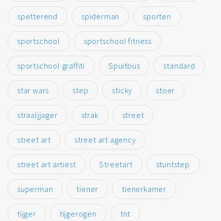
spetterend
spiderman
sporten
sportschool
sportschool fitness
sportschool graffiti
Spuitbus
standard
star wars
step
sticky
stoer
straaljjager
strak
street
street art
street art agency
street art artiest
Streetart
stuntstep
superman
tiener
tienerkamer
tijger
tijgerogen
tnt