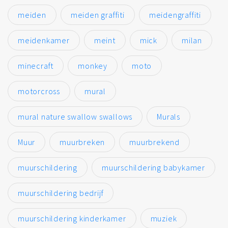
meiden
meiden graffiti
meidengraffiti
meidenkamer
meint
mick
milan
minecraft
monkey
moto
motorcross
mural
mural nature swallow swallows
Murals
Muur
muurbreken
muurbrekend
muurschildering
muurschildering babykamer
muurschildering bedrijf
muurschildering kinderkamer
muziek