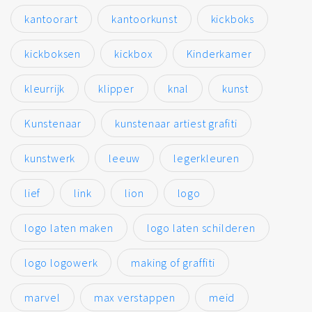
kantoorart
kantoorkunst
kickboks
kickboksen
kickbox
Kinderkamer
kleurrijk
klipper
knal
kunst
Kunstenaar
kunstenaar artiest grafiti
kunstwerk
leeuw
legerkleuren
lief
link
lion
logo
logo laten maken
logo laten schilderen
logo logowerk
making of graffiti
marvel
max verstappen
meid