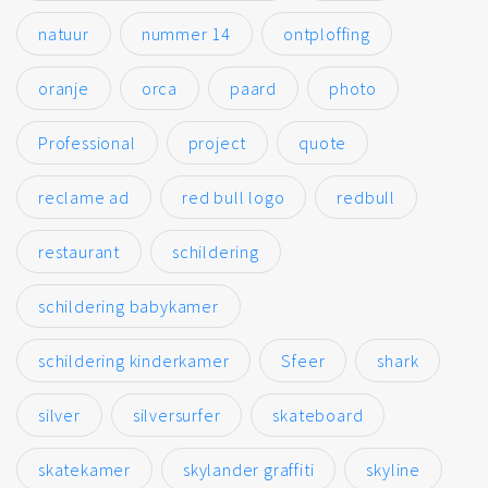
natuur
nummer 14
ontploffing
oranje
orca
paard
photo
Professional
project
quote
reclame ad
red bull logo
redbull
restaurant
schildering
schildering babykamer
schildering kinderkamer
Sfeer
shark
silver
silversurfer
skateboard
skatekamer
skylander graffiti
skyline