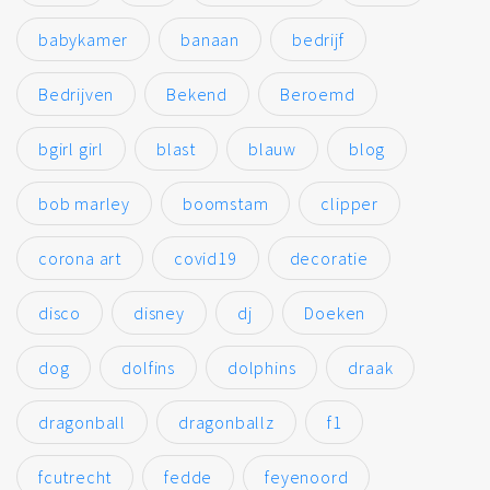
babykamer
banaan
bedrijf
Bedrijven
Bekend
Beroemd
bgirl girl
blast
blauw
blog
bob marley
boomstam
clipper
corona art
covid19
decoratie
disco
disney
dj
Doeken
dog
dolfins
dolphins
draak
dragonball
dragonballz
f1
fcutrecht
fedde
feyenoord