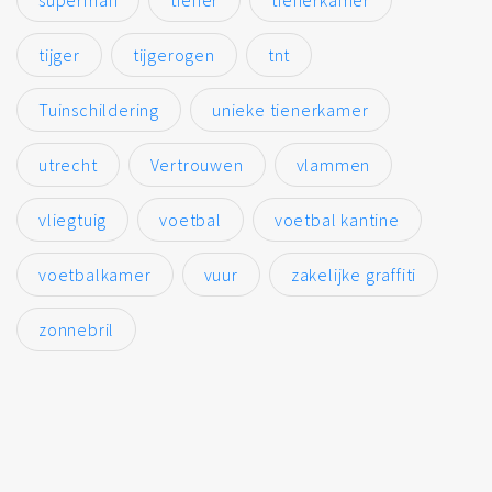
tijger
tijgerogen
tnt
Tuinschildering
unieke tienerkamer
utrecht
Vertrouwen
vlammen
vliegtuig
voetbal
voetbal kantine
voetbalkamer
vuur
zakelijke graffiti
zonnebril