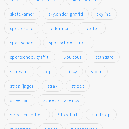
skatekamer
skylander graffiti
skyline
spetterend
spiderman
sporten
sportschool
sportschool fitness
sportschool graffiti
Spuitbus
standard
star wars
step
sticky
stoer
straaljjager
strak
street
street art
street art agency
street art artiest
Streetart
stuntstep
superman
tiener
tienerkamer