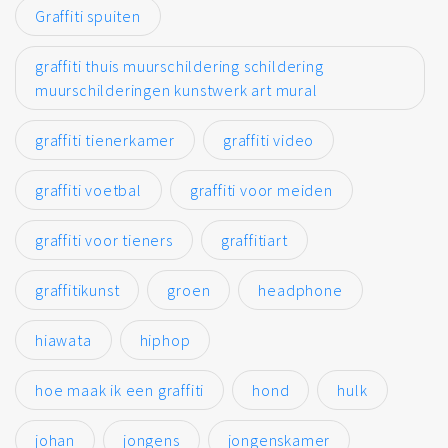
Graffiti spuiten
graffiti thuis muurschildering schildering
muurschilderingen kunstwerk art mural
graffiti tienerkamer
graffiti video
graffiti voetbal
graffiti voor meiden
graffiti voor tieners
graffitiart
graffitikunst
groen
headphone
hiawata
hiphop
hoe maak ik een graffiti
hond
hulk
johan
jongens
jongenskamer