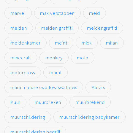
marvel
max verstappen
meid
meiden
meiden graffiti
meidengraffiti
meidenkamer
meint
mick
milan
minecraft
monkey
moto
motorcross
mural
mural nature swallow swallows
Murals
Muur
muurbreken
muurbrekend
muurschildering
muurschildering babykamer
muurschildering bedrijf