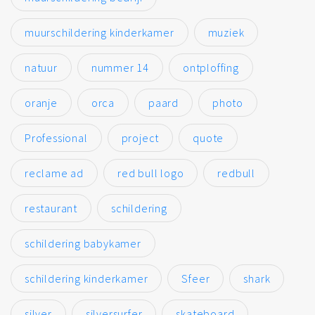
muurschildering kinderkamer
muziek
natuur
nummer 14
ontploffing
oranje
orca
paard
photo
Professional
project
quote
reclame ad
red bull logo
redbull
restaurant
schildering
schildering babykamer
schildering kinderkamer
Sfeer
shark
silver
silversurfer
skateboard