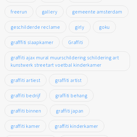
freerun
gallery
gemeente amsterdam
geschilderde reclame
girly
goku
grafffiti slaapkamer
Graffiti
graffiti ajax mural muurschildering schildering art
kunstwerk streetart voetbal kinderkamer
graffiti artiest
graffiti artist
graffiti bedrijf
graffiti behang
graffiti binnen
graffiti japan
graffiti kamer
graffiti kinderkamer