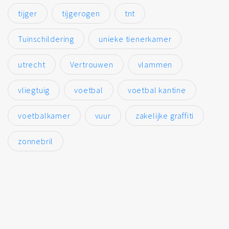
tijger
tijgerogen
tnt
Tuinschildering
unieke tienerkamer
utrecht
Vertrouwen
vlammen
vliegtuig
voetbal
voetbal kantine
voetbalkamer
vuur
zakelijke graffiti
zonnebril