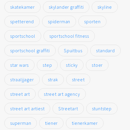
skatekamer
skylander graffiti
skyline
spetterend
spiderman
sporten
sportschool
sportschool fitness
sportschool graffiti
Spuitbus
standard
star wars
step
sticky
stoer
straaljjager
strak
street
street art
street art agency
street art artiest
Streetart
stuntstep
superman
tiener
tienerkamer