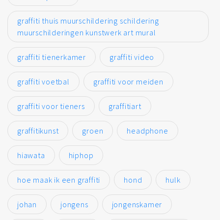
graffiti thuis muurschildering schildering
muurschilderingen kunstwerk art mural
graffiti tienerkamer
graffiti video
graffiti voetbal
graffiti voor meiden
graffiti voor tieners
graffitiart
graffitikunst
groen
headphone
hiawata
hiphop
hoe maak ik een graffiti
hond
hulk
johan
jongens
jongenskamer