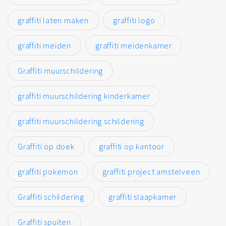
graffiti laten maken
graffiti logo
graffiti meiden
graffiti meidenkamer
Graffiti muurschildering
graffiti muurschildering kinderkamer
graffiti muurschildering schildering
Graffiti op doek
graffiti op kantoor
graffiti pokemon
graffiti project amstelveen
Graffiti schildering
graffiti slaapkamer
Graffiti spuiten