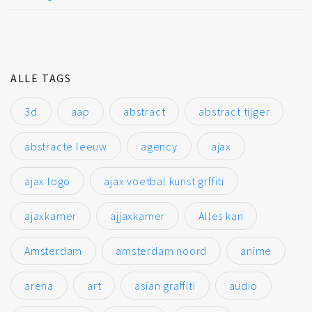
ALLE TAGS
3d
aap
abstract
abstract tijger
abstracte leeuw
agency
ajax
ajax logo
ajax voetbal kunst grffiti
ajaxkamer
ajjaxkamer
Alles kan
Amsterdam
amsterdam noord
anime
arena
art
asian graffiti
audio