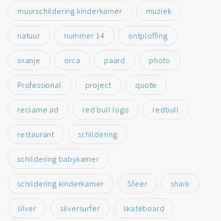
muurschildering kinderkamer
muziek
natuur
nummer 14
ontploffing
oranje
orca
paard
photo
Professional
project
quote
reclame ad
red bull logo
redbull
restaurant
schildering
schildering babykamer
schildering kinderkamer
Sfeer
shark
silver
silversurfer
skateboard