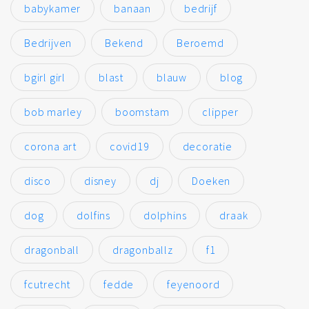
babykamer
banaan
bedrijf
Bedrijven
Bekend
Beroemd
bgirl girl
blast
blauw
blog
bob marley
boomstam
clipper
corona art
covid19
decoratie
disco
disney
dj
Doeken
dog
dolfins
dolphins
draak
dragonball
dragonballz
f1
fcutrecht
fedde
feyenoord