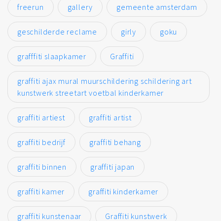
freerun
gallery
gemeente amsterdam
geschilderde reclame
girly
goku
grafffiti slaapkamer
Graffiti
graffiti ajax mural muurschildering schildering art
kunstwerk streetart voetbal kinderkamer
graffiti artiest
graffiti artist
graffiti bedrijf
graffiti behang
graffiti binnen
graffiti japan
graffiti kamer
graffiti kinderkamer
graffiti kunstenaar
Graffiti kunstwerk