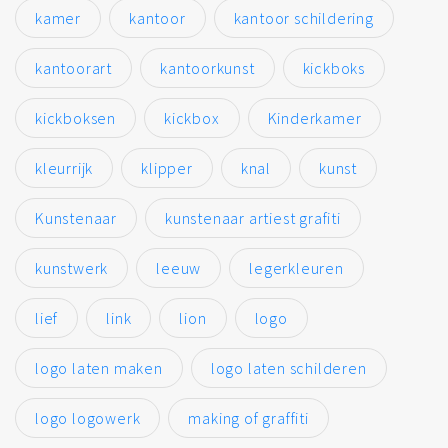
kamer
kantoor
kantoor schildering
kantoorart
kantoorkunst
kickboks
kickboksen
kickbox
Kinderkamer
kleurrijk
klipper
knal
kunst
Kunstenaar
kunstenaar artiest grafiti
kunstwerk
leeuw
legerkleuren
lief
link
lion
logo
logo laten maken
logo laten schilderen
logo logowerk
making of graffiti