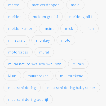
marvel
max verstappen
meid
meiden
meiden graffiti
meidengraffiti
meidenkamer
meint
mick
milan
minecraft
monkey
moto
motorcross
mural
mural nature swallow swallows
Murals
Muur
muurbreken
muurbrekend
muurschildering
muurschildering babykamer
muurschildering bedrijf