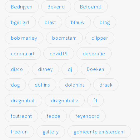
Bedrijven
Bekend
Beroemd
bgirl girl
blast
blauw
blog
bob marley
boomstam
clipper
corona art
covid19
decoratie
disco
disney
dj
Doeken
dog
dolfins
dolphins
draak
dragonball
dragonballz
f1
fcutrecht
fedde
feyenoord
freerun
gallery
gemeente amsterdam