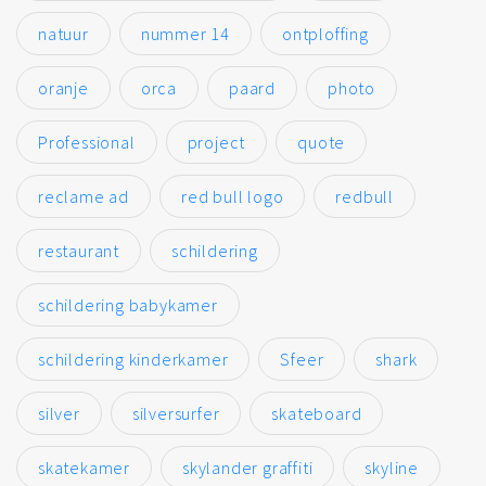
natuur
nummer 14
ontploffing
oranje
orca
paard
photo
Professional
project
quote
reclame ad
red bull logo
redbull
restaurant
schildering
schildering babykamer
schildering kinderkamer
Sfeer
shark
silver
silversurfer
skateboard
skatekamer
skylander graffiti
skyline