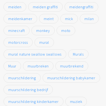
meiden
meiden graffiti
meidengraffiti
meidenkamer
meint
mick
milan
minecraft
monkey
moto
motorcross
mural
mural nature swallow swallows
Murals
Muur
muurbreken
muurbrekend
muurschildering
muurschildering babykamer
muurschildering bedrijf
muurschildering kinderkamer
muziek