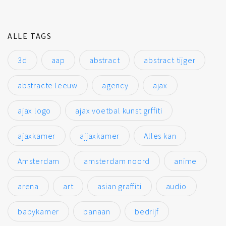
ALLE TAGS
3d
aap
abstract
abstract tijger
abstracte leeuw
agency
ajax
ajax logo
ajax voetbal kunst grffiti
ajaxkamer
ajjaxkamer
Alles kan
Amsterdam
amsterdam noord
anime
arena
art
asian graffiti
audio
babykamer
banaan
bedrijf