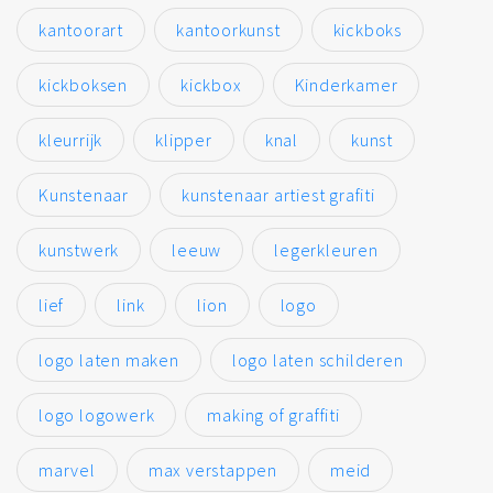
kantoorart
kantoorkunst
kickboks
kickboksen
kickbox
Kinderkamer
kleurrijk
klipper
knal
kunst
Kunstenaar
kunstenaar artiest grafiti
kunstwerk
leeuw
legerkleuren
lief
link
lion
logo
logo laten maken
logo laten schilderen
logo logowerk
making of graffiti
marvel
max verstappen
meid