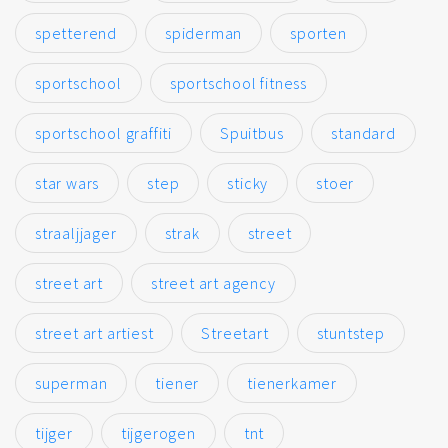
spetterend
spiderman
sporten
sportschool
sportschool fitness
sportschool graffiti
Spuitbus
standard
star wars
step
sticky
stoer
straaljjager
strak
street
street art
street art agency
street art artiest
Streetart
stuntstep
superman
tiener
tienerkamer
tijger
tijgerogen
tnt