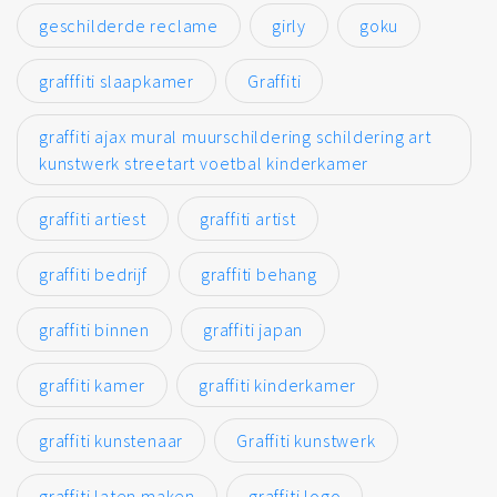
geschilderde reclame
girly
goku
grafffiti slaapkamer
Graffiti
graffiti ajax mural muurschildering schildering art
kunstwerk streetart voetbal kinderkamer
graffiti artiest
graffiti artist
graffiti bedrijf
graffiti behang
graffiti binnen
graffiti japan
graffiti kamer
graffiti kinderkamer
graffiti kunstenaar
Graffiti kunstwerk
graffiti laten maken
graffiti logo