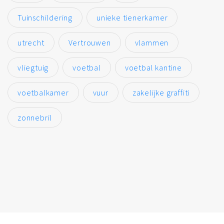
Tuinschildering
unieke tienerkamer
utrecht
Vertrouwen
vlammen
vliegtuig
voetbal
voetbal kantine
voetbalkamer
vuur
zakelijke graffiti
zonnebril