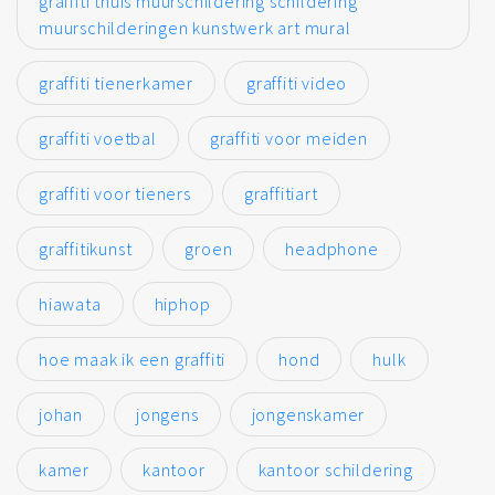
graffiti thuis muurschildering schildering
muurschilderingen kunstwerk art mural
graffiti tienerkamer
graffiti video
graffiti voetbal
graffiti voor meiden
graffiti voor tieners
graffitiart
graffitikunst
groen
headphone
hiawata
hiphop
hoe maak ik een graffiti
hond
hulk
johan
jongens
jongenskamer
kamer
kantoor
kantoor schildering