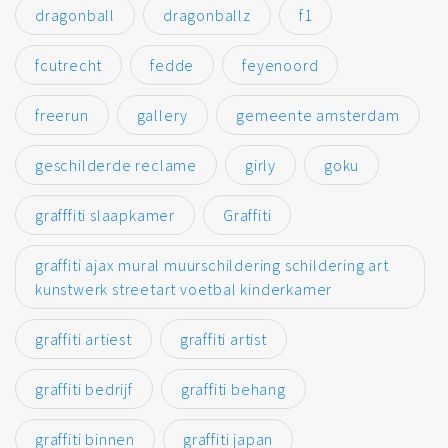
dragonball
dragonballz
f1
fcutrecht
fedde
feyenoord
freerun
gallery
gemeente amsterdam
geschilderde reclame
girly
goku
grafffiti slaapkamer
Graffiti
graffiti ajax mural muurschildering schildering art
kunstwerk streetart voetbal kinderkamer
graffiti artiest
graffiti artist
graffiti bedrijf
graffiti behang
graffiti binnen
graffiti japan