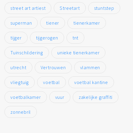
street art artiest
Streetart
stuntstep
superman
tiener
tienerkamer
tijger
tijgerogen
tnt
Tuinschildering
unieke tienerkamer
utrecht
Vertrouwen
vlammen
vliegtuig
voetbal
voetbal kantine
voetbalkamer
vuur
zakelijke graffiti
zonnebril