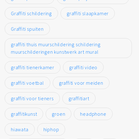
Graffiti schildering
graffiti slaapkamer
Graffiti spuiten
graffiti thuis muurschildering schildering
muurschilderingen kunstwerk art mural
graffiti tienerkamer
graffiti video
graffiti voetbal
graffiti voor meiden
graffiti voor tieners
graffitiart
graffitikunst
groen
headphone
hiawata
hiphop