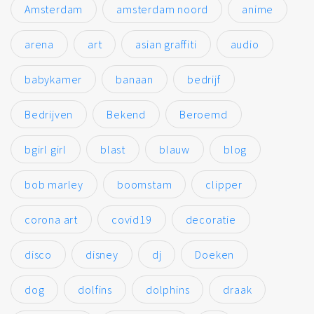
Amsterdam
amsterdam noord
anime
arena
art
asian graffiti
audio
babykamer
banaan
bedrijf
Bedrijven
Bekend
Beroemd
bgirl girl
blast
blauw
blog
bob marley
boomstam
clipper
corona art
covid19
decoratie
disco
disney
dj
Doeken
dog
dolfins
dolphins
draak