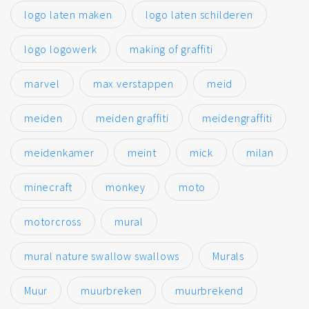
logo laten maken
logo laten schilderen
logo logowerk
making of graffiti
marvel
max verstappen
meid
meiden
meiden graffiti
meidengraffiti
meidenkamer
meint
mick
milan
minecraft
monkey
moto
motorcross
mural
mural nature swallow swallows
Murals
Muur
muurbreken
muurbrekend