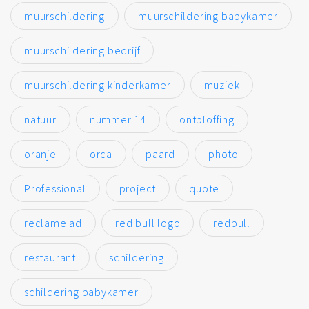
muurschildering
muurschildering babykamer
muurschildering bedrijf
muurschildering kinderkamer
muziek
natuur
nummer 14
ontploffing
oranje
orca
paard
photo
Professional
project
quote
reclame ad
red bull logo
redbull
restaurant
schildering
schildering babykamer