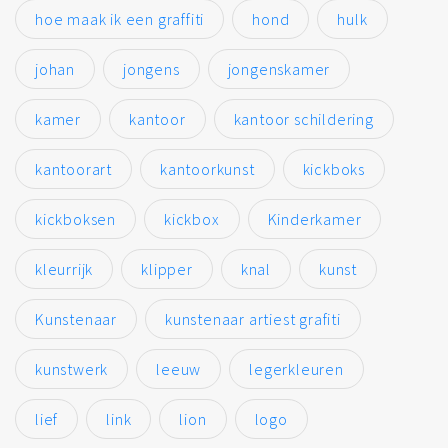
hoe maak ik een graffiti
hond
hulk
johan
jongens
jongenskamer
kamer
kantoor
kantoor schildering
kantoorart
kantoorkunst
kickboks
kickboksen
kickbox
Kinderkamer
kleurrijk
klipper
knal
kunst
Kunstenaar
kunstenaar artiest grafiti
kunstwerk
leeuw
legerkleuren
lief
link
lion
logo