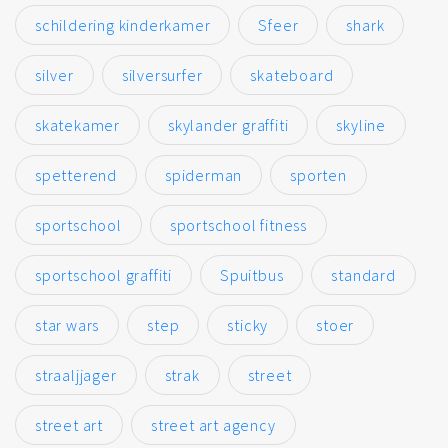
schildering kinderkamer
Sfeer
shark
silver
silversurfer
skateboard
skatekamer
skylander graffiti
skyline
spetterend
spiderman
sporten
sportschool
sportschool fitness
sportschool graffiti
Spuitbus
standard
star wars
step
sticky
stoer
straaljjager
strak
street
street art
street art agency