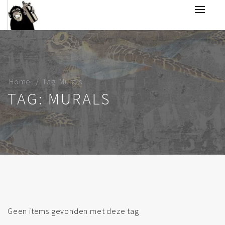
Home
Tag: Murals
TAG: MURALS
Geen items gevonden met deze tag