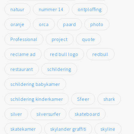
natuur
nummer 14
ontploffing
oranje
orca
paard
photo
Professional
project
quote
reclame ad
red bull logo
redbull
restaurant
schildering
schildering babykamer
schildering kinderkamer
Sfeer
shark
silver
silversurfer
skateboard
skatekamer
skylander graffiti
skyline