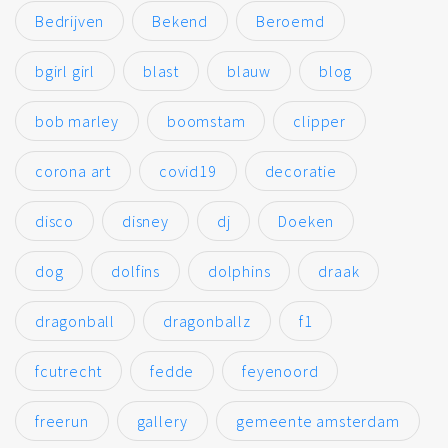
Bedrijven
Bekend
Beroemd
bgirl girl
blast
blauw
blog
bob marley
boomstam
clipper
corona art
covid19
decoratie
disco
disney
dj
Doeken
dog
dolfins
dolphins
draak
dragonball
dragonballz
f1
fcutrecht
fedde
feyenoord
freerun
gallery
gemeente amsterdam