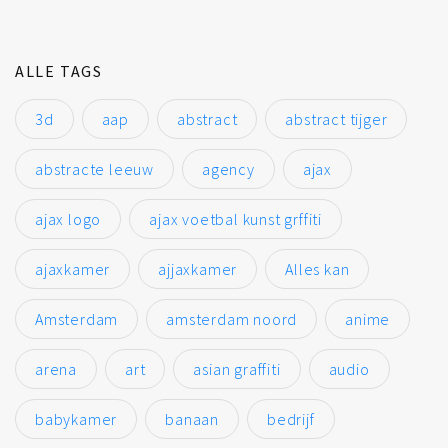
ALLE TAGS
3d
aap
abstract
abstract tijger
abstracte leeuw
agency
ajax
ajax logo
ajax voetbal kunst grffiti
ajaxkamer
ajjaxkamer
Alles kan
Amsterdam
amsterdam noord
anime
arena
art
asian graffiti
audio
babykamer
banaan
bedrijf