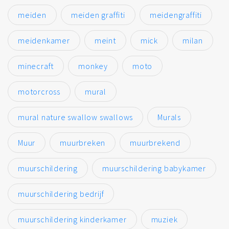
meiden
meiden graffiti
meidengraffiti
meidenkamer
meint
mick
milan
minecraft
monkey
moto
motorcross
mural
mural nature swallow swallows
Murals
Muur
muurbreken
muurbrekend
muurschildering
muurschildering babykamer
muurschildering bedrijf
muurschildering kinderkamer
muziek