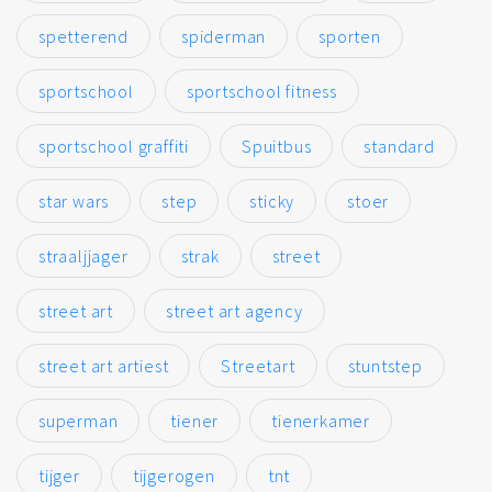
spetterend
spiderman
sporten
sportschool
sportschool fitness
sportschool graffiti
Spuitbus
standard
star wars
step
sticky
stoer
straaljjager
strak
street
street art
street art agency
street art artiest
Streetart
stuntstep
superman
tiener
tienerkamer
tijger
tijgerogen
tnt