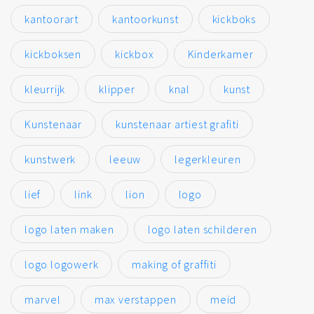
kantoorart
kantoorkunst
kickboks
kickboksen
kickbox
Kinderkamer
kleurrijk
klipper
knal
kunst
Kunstenaar
kunstenaar artiest grafiti
kunstwerk
leeuw
legerkleuren
lief
link
lion
logo
logo laten maken
logo laten schilderen
logo logowerk
making of graffiti
marvel
max verstappen
meid