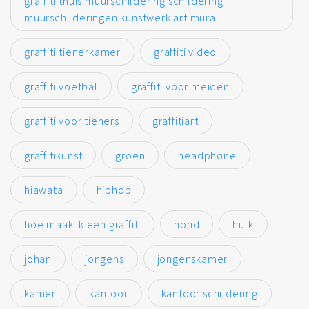
graffiti thuis muurschildering schildering
muurschilderingen kunstwerk art mural
graffiti tienerkamer
graffiti video
graffiti voetbal
graffiti voor meiden
graffiti voor tieners
graffitiart
graffitikunst
groen
headphone
hiawata
hiphop
hoe maak ik een graffiti
hond
hulk
johan
jongens
jongenskamer
kamer
kantoor
kantoor schildering