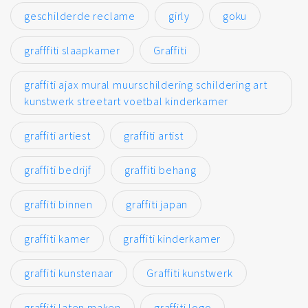
geschilderde reclame
girly
goku
grafffiti slaapkamer
Graffiti
graffiti ajax mural muurschildering schildering art
kunstwerk streetart voetbal kinderkamer
graffiti artiest
graffiti artist
graffiti bedrijf
graffiti behang
graffiti binnen
graffiti japan
graffiti kamer
graffiti kinderkamer
graffiti kunstenaar
Graffiti kunstwerk
graffiti laten maken
graffiti logo