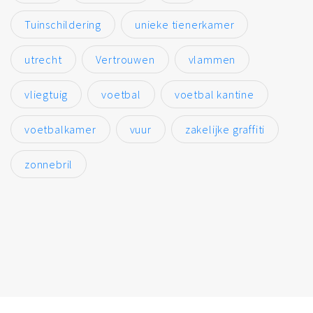
Tuinschildering
unieke tienerkamer
utrecht
Vertrouwen
vlammen
vliegtuig
voetbal
voetbal kantine
voetbalkamer
vuur
zakelijke graffiti
zonnebril