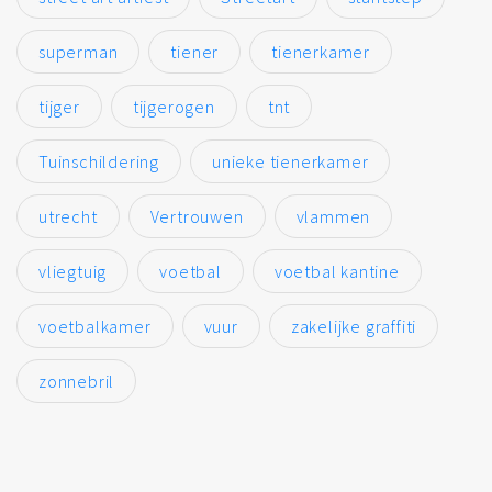
superman
tiener
tienerkamer
tijger
tijgerogen
tnt
Tuinschildering
unieke tienerkamer
utrecht
Vertrouwen
vlammen
vliegtuig
voetbal
voetbal kantine
voetbalkamer
vuur
zakelijke graffiti
zonnebril