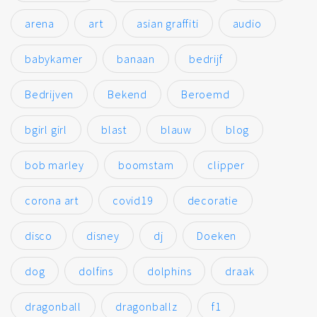
arena
art
asian graffiti
audio
babykamer
banaan
bedrijf
Bedrijven
Bekend
Beroemd
bgirl girl
blast
blauw
blog
bob marley
boomstam
clipper
corona art
covid19
decoratie
disco
disney
dj
Doeken
dog
dolfins
dolphins
draak
dragonball
dragonballz
f1