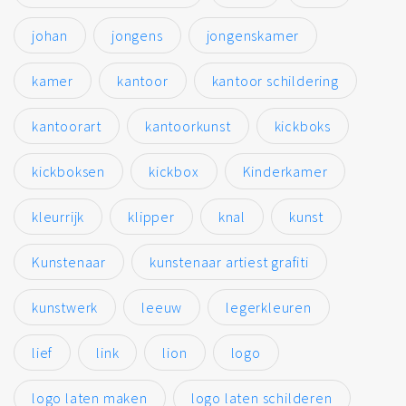
johan
jongens
jongenskamer
kamer
kantoor
kantoor schildering
kantoorart
kantoorkunst
kickboks
kickboksen
kickbox
Kinderkamer
kleurrijk
klipper
knal
kunst
Kunstenaar
kunstenaar artiest grafiti
kunstwerk
leeuw
legerkleuren
lief
link
lion
logo
logo laten maken
logo laten schilderen