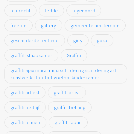
fcutrecht
fedde
feyenoord
freerun
gallery
gemeente amsterdam
geschilderde reclame
girly
goku
grafffiti slaapkamer
Graffiti
graffiti ajax mural muurschildering schildering art
kunstwerk streetart voetbal kinderkamer
graffiti artiest
graffiti artist
graffiti bedrijf
graffiti behang
graffiti binnen
graffiti japan