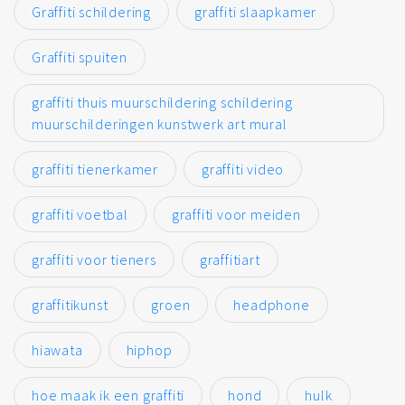
Graffiti schildering
graffiti slaapkamer
Graffiti spuiten
graffiti thuis muurschildering schildering
muurschilderingen kunstwerk art mural
graffiti tienerkamer
graffiti video
graffiti voetbal
graffiti voor meiden
graffiti voor tieners
graffitiart
graffitikunst
groen
headphone
hiawata
hiphop
hoe maak ik een graffiti
hond
hulk