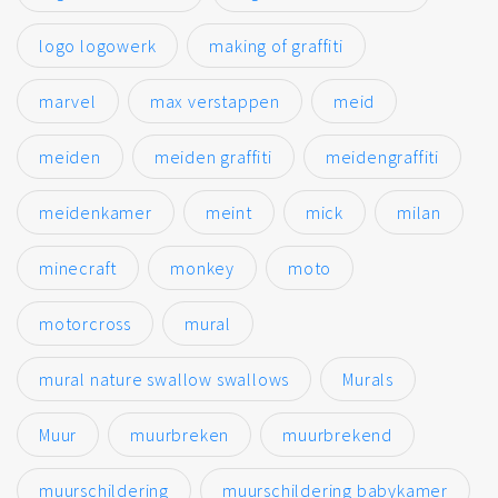
logo logowerk
making of graffiti
marvel
max verstappen
meid
meiden
meiden graffiti
meidengraffiti
meidenkamer
meint
mick
milan
minecraft
monkey
moto
motorcross
mural
mural nature swallow swallows
Murals
Muur
muurbreken
muurbrekend
muurschildering
muurschildering babykamer