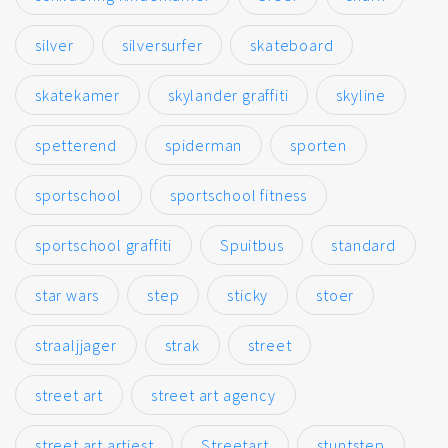
silver
silversurfer
skateboard
skatekamer
skylander graffiti
skyline
spetterend
spiderman
sporten
sportschool
sportschool fitness
sportschool graffiti
Spuitbus
standard
star wars
step
sticky
stoer
straaljjager
strak
street
street art
street art agency
street art artiest
Streetart
stuntstep