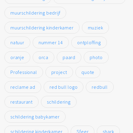
muurschildering bedrijf
muurschildering kinderkamer
muziek
natuur
nummer 14
ontploffing
oranje
orca
paard
photo
Professional
project
quote
reclame ad
red bull logo
redbull
restaurant
schildering
schildering babykamer
schildering kinderkamer
Sfeer
shark