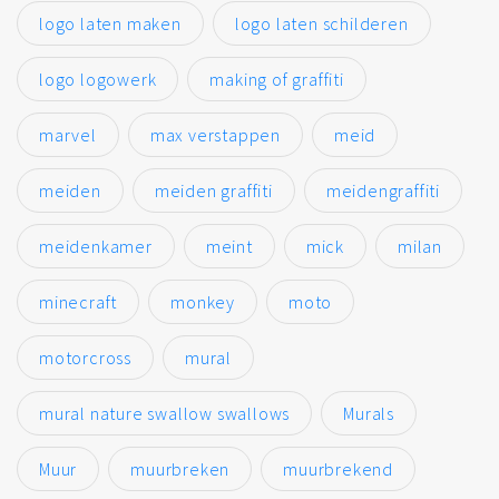
logo laten maken
logo laten schilderen
logo logowerk
making of graffiti
marvel
max verstappen
meid
meiden
meiden graffiti
meidengraffiti
meidenkamer
meint
mick
milan
minecraft
monkey
moto
motorcross
mural
mural nature swallow swallows
Murals
Muur
muurbreken
muurbrekend