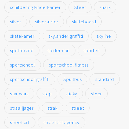
schildering kinderkamer
Sfeer
shark
silver
silversurfer
skateboard
skatekamer
skylander graffiti
skyline
spetterend
spiderman
sporten
sportschool
sportschool fitness
sportschool graffiti
Spuitbus
standard
star wars
step
sticky
stoer
straaljjager
strak
street
street art
street art agency