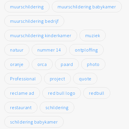
muurschildering
muurschildering babykamer
muurschildering bedrijf
muurschildering kinderkamer
muziek
natuur
nummer 14
ontploffing
oranje
orca
paard
photo
Professional
project
quote
reclame ad
red bull logo
redbull
restaurant
schildering
schildering babykamer