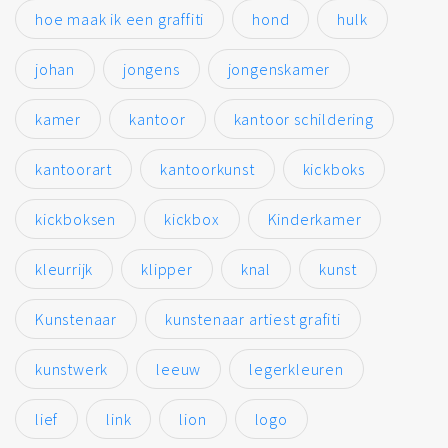
hoe maak ik een graffiti
hond
hulk
johan
jongens
jongenskamer
kamer
kantoor
kantoor schildering
kantoorart
kantoorkunst
kickboks
kickboksen
kickbox
Kinderkamer
kleurrijk
klipper
knal
kunst
Kunstenaar
kunstenaar artiest grafiti
kunstwerk
leeuw
legerkleuren
lief
link
lion
logo