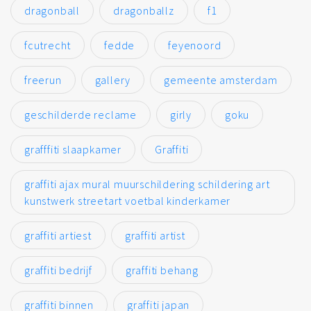
dragonball
dragonballz
f1
fcutrecht
fedde
feyenoord
freerun
gallery
gemeente amsterdam
geschilderde reclame
girly
goku
grafffiti slaapkamer
Graffiti
graffiti ajax mural muurschildering schildering art
kunstwerk streetart voetbal kinderkamer
graffiti artiest
graffiti artist
graffiti bedrijf
graffiti behang
graffiti binnen
graffiti japan