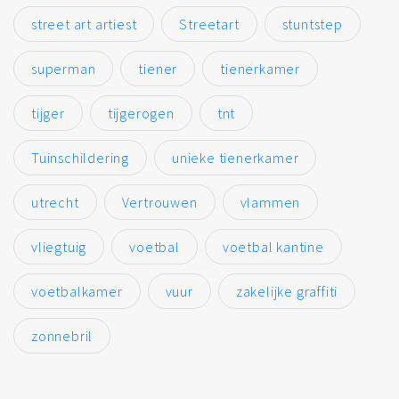
street art artiest
Streetart
stuntstep
superman
tiener
tienerkamer
tijger
tijgerogen
tnt
Tuinschildering
unieke tienerkamer
utrecht
Vertrouwen
vlammen
vliegtuig
voetbal
voetbal kantine
voetbalkamer
vuur
zakelijke graffiti
zonnebril