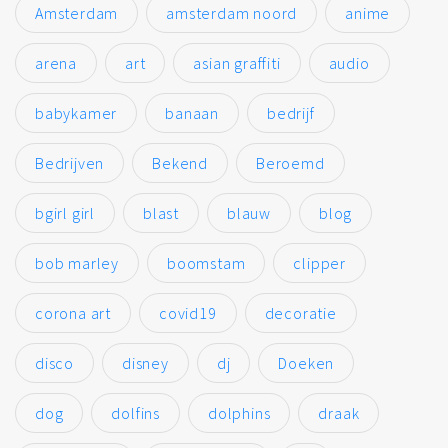
Amsterdam
amsterdam noord
anime
arena
art
asian graffiti
audio
babykamer
banaan
bedrijf
Bedrijven
Bekend
Beroemd
bgirl girl
blast
blauw
blog
bob marley
boomstam
clipper
corona art
covid19
decoratie
disco
disney
dj
Doeken
dog
dolfins
dolphins
draak