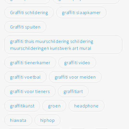
Graffiti schildering
graffiti slaapkamer
Graffiti spuiten
graffiti thuis muurschildering schildering
muurschilderingen kunstwerk art mural
graffiti tienerkamer
graffiti video
graffiti voetbal
graffiti voor meiden
graffiti voor tieners
graffitiart
graffitikunst
groen
headphone
hiawata
hiphop