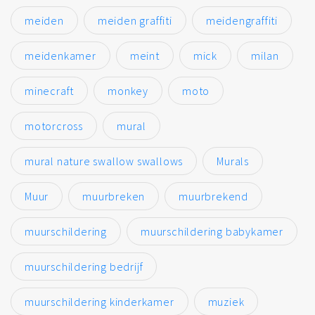
meiden
meiden graffiti
meidengraffiti
meidenkamer
meint
mick
milan
minecraft
monkey
moto
motorcross
mural
mural nature swallow swallows
Murals
Muur
muurbreken
muurbrekend
muurschildering
muurschildering babykamer
muurschildering bedrijf
muurschildering kinderkamer
muziek