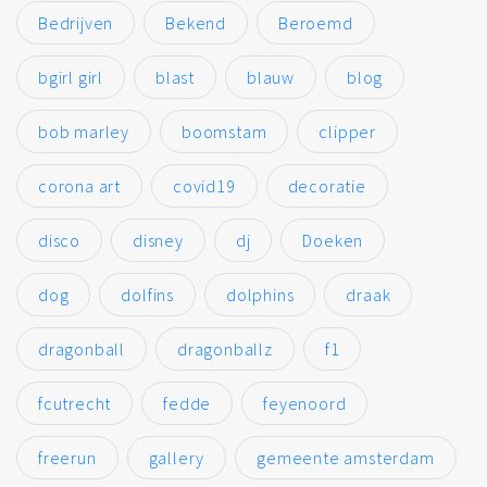
Bedrijven
Bekend
Beroemd
bgirl girl
blast
blauw
blog
bob marley
boomstam
clipper
corona art
covid19
decoratie
disco
disney
dj
Doeken
dog
dolfins
dolphins
draak
dragonball
dragonballz
f1
fcutrecht
fedde
feyenoord
freerun
gallery
gemeente amsterdam