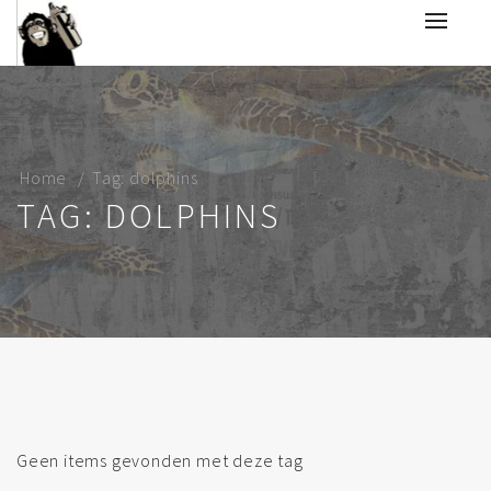
Home
Tag: dolphins
TAG: DOLPHINS
Geen items gevonden met deze tag