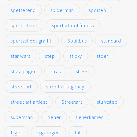
spetterend
spiderman
sporten
sportschool
sportschool fitness
sportschool graffiti
Spuitbus
standard
star wars
step
sticky
stoer
straaljjager
strak
street
street art
street art agency
street art artiest
Streetart
stuntstep
superman
tiener
tienerkamer
tijger
tijgerogen
tnt