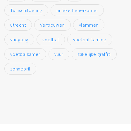
Tuinschildering
unieke tienerkamer
utrecht
Vertrouwen
vlammen
vliegtuig
voetbal
voetbal kantine
voetbalkamer
vuur
zakelijke graffiti
zonnebril