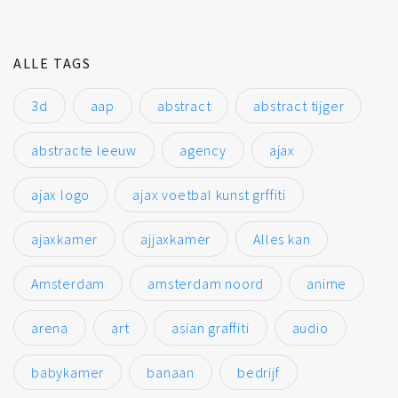
ALLE TAGS
3d
aap
abstract
abstract tijger
abstracte leeuw
agency
ajax
ajax logo
ajax voetbal kunst grffiti
ajaxkamer
ajjaxkamer
Alles kan
Amsterdam
amsterdam noord
anime
arena
art
asian graffiti
audio
babykamer
banaan
bedrijf