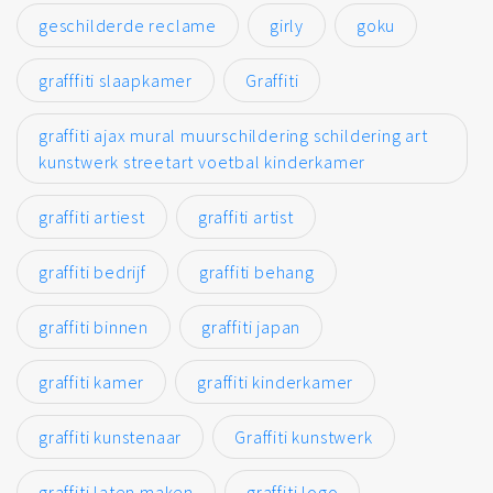
geschilderde reclame
girly
goku
grafffiti slaapkamer
Graffiti
graffiti ajax mural muurschildering schildering art
kunstwerk streetart voetbal kinderkamer
graffiti artiest
graffiti artist
graffiti bedrijf
graffiti behang
graffiti binnen
graffiti japan
graffiti kamer
graffiti kinderkamer
graffiti kunstenaar
Graffiti kunstwerk
graffiti laten maken
graffiti logo