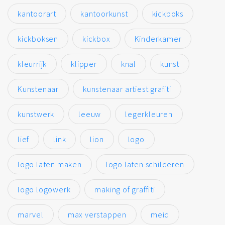
kantoorart
kantoorkunst
kickboks
kickboksen
kickbox
Kinderkamer
kleurrijk
klipper
knal
kunst
Kunstenaar
kunstenaar artiest grafiti
kunstwerk
leeuw
legerkleuren
lief
link
lion
logo
logo laten maken
logo laten schilderen
logo logowerk
making of graffiti
marvel
max verstappen
meid