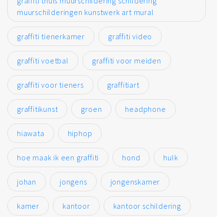
graffiti thuis muurschildering schildering
muurschilderingen kunstwerk art mural
graffiti tienerkamer
graffiti video
graffiti voetbal
graffiti voor meiden
graffiti voor tieners
graffitiart
graffitikunst
groen
headphone
hiawata
hiphop
hoe maak ik een graffiti
hond
hulk
johan
jongens
jongenskamer
kamer
kantoor
kantoor schildering