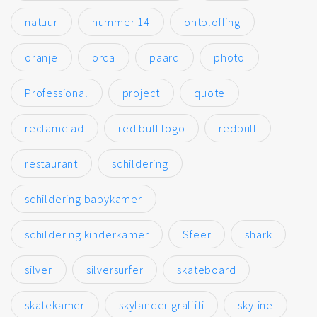
natuur
nummer 14
ontploffing
oranje
orca
paard
photo
Professional
project
quote
reclame ad
red bull logo
redbull
restaurant
schildering
schildering babykamer
schildering kinderkamer
Sfeer
shark
silver
silversurfer
skateboard
skatekamer
skylander graffiti
skyline