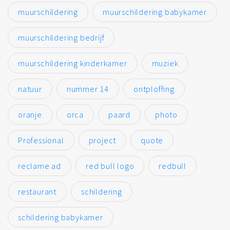
muurschildering
muurschildering babykamer
muurschildering bedrijf
muurschildering kinderkamer
muziek
natuur
nummer 14
ontploffing
oranje
orca
paard
photo
Professional
project
quote
reclame ad
red bull logo
redbull
restaurant
schildering
schildering babykamer