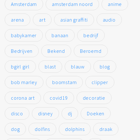
Amsterdam
amsterdam noord
anime
arena
art
asian graffiti
audio
babykamer
banaan
bedrijf
Bedrijven
Bekend
Beroemd
bgirl girl
blast
blauw
blog
bob marley
boomstam
clipper
corona art
covid19
decoratie
disco
disney
dj
Doeken
dog
dolfins
dolphins
draak