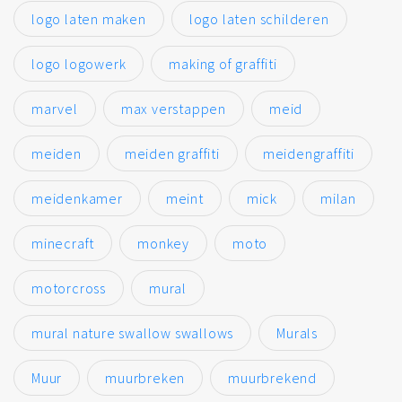
logo laten maken
logo laten schilderen
logo logowerk
making of graffiti
marvel
max verstappen
meid
meiden
meiden graffiti
meidengraffiti
meidenkamer
meint
mick
milan
minecraft
monkey
moto
motorcross
mural
mural nature swallow swallows
Murals
Muur
muurbreken
muurbrekend