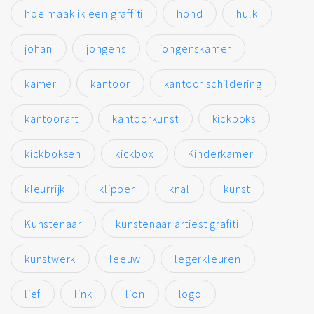
hoe maak ik een graffiti
hond
hulk
johan
jongens
jongenskamer
kamer
kantoor
kantoor schildering
kantoorart
kantoorkunst
kickboks
kickboksen
kickbox
Kinderkamer
kleurrijk
klipper
knal
kunst
Kunstenaar
kunstenaar artiest grafiti
kunstwerk
leeuw
legerkleuren
lief
link
lion
logo