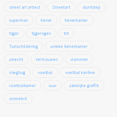
street art artiest
Streetart
stuntstep
superman
tiener
tienerkamer
tijger
tijgerogen
tnt
Tuinschildering
unieke tienerkamer
utrecht
Vertrouwen
vlammen
vliegtuig
voetbal
voetbal kantine
voetbalkamer
vuur
zakelijke graffiti
zonnebril