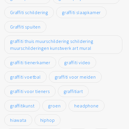
Graffiti schildering
graffiti slaapkamer
Graffiti spuiten
graffiti thuis muurschildering schildering
muurschilderingen kunstwerk art mural
graffiti tienerkamer
graffiti video
graffiti voetbal
graffiti voor meiden
graffiti voor tieners
graffitiart
graffitikunst
groen
headphone
hiawata
hiphop