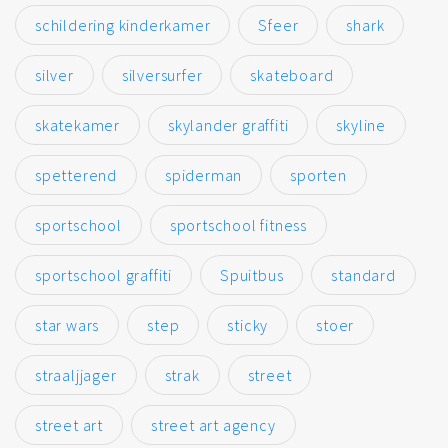
schildering kinderkamer
Sfeer
shark
silver
silversurfer
skateboard
skatekamer
skylander graffiti
skyline
spetterend
spiderman
sporten
sportschool
sportschool fitness
sportschool graffiti
Spuitbus
standard
star wars
step
sticky
stoer
straaljjager
strak
street
street art
street art agency