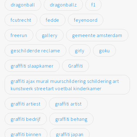
dragonball
dragonballz
f1
fcutrecht
fedde
feyenoord
freerun
gallery
gemeente amsterdam
geschilderde reclame
girly
goku
grafffiti slaapkamer
Graffiti
graffiti ajax mural muurschildering schildering art
kunstwerk streetart voetbal kinderkamer
graffiti artiest
graffiti artist
graffiti bedrijf
graffiti behang
graffiti binnen
graffiti japan