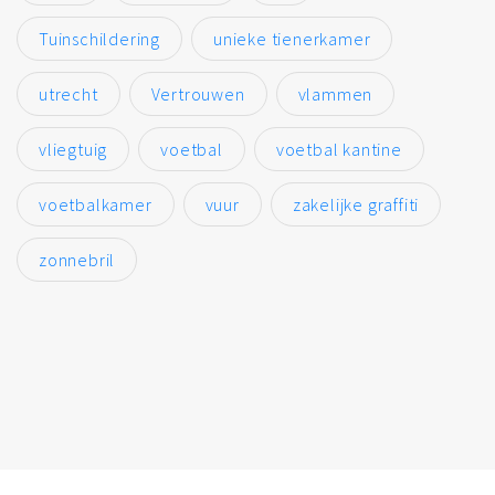
Tuinschildering
unieke tienerkamer
utrecht
Vertrouwen
vlammen
vliegtuig
voetbal
voetbal kantine
voetbalkamer
vuur
zakelijke graffiti
zonnebril