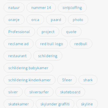
natuur
nummer 14
ontploffing
oranje
orca
paard
photo
Professional
project
quote
reclame ad
red bull logo
redbull
restaurant
schildering
schildering babykamer
schildering kinderkamer
Sfeer
shark
silver
silversurfer
skateboard
skatekamer
skylander graffiti
skyline