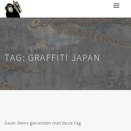
Home
Tag: graffiti japan
TAG: GRAFFITI JAPAN
Geen items gevonden met deze tag