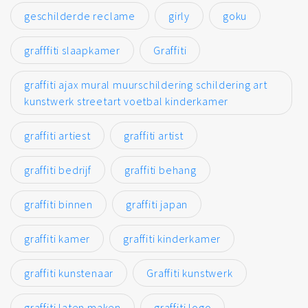
geschilderde reclame
girly
goku
grafffiti slaapkamer
Graffiti
graffiti ajax mural muurschildering schildering art
kunstwerk streetart voetbal kinderkamer
graffiti artiest
graffiti artist
graffiti bedrijf
graffiti behang
graffiti binnen
graffiti japan
graffiti kamer
graffiti kinderkamer
graffiti kunstenaar
Graffiti kunstwerk
graffiti laten maken
graffiti logo