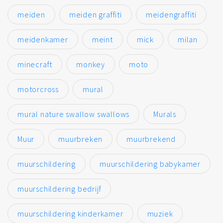
meiden
meiden graffiti
meidengraffiti
meidenkamer
meint
mick
milan
minecraft
monkey
moto
motorcross
mural
mural nature swallow swallows
Murals
Muur
muurbreken
muurbrekend
muurschildering
muurschildering babykamer
muurschildering bedrijf
muurschildering kinderkamer
muziek