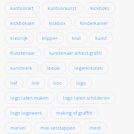
kantoorart
kantoorkunst
kickboks
kickboksen
kickbox
Kinderkamer
kleurrijk
klipper
knal
kunst
Kunstenaar
kunstenaar artiest grafiti
kunstwerk
leeuw
legerkleuren
lief
link
lion
logo
logo laten maken
logo laten schilderen
logo logowerk
making of graffiti
marvel
max verstappen
meid