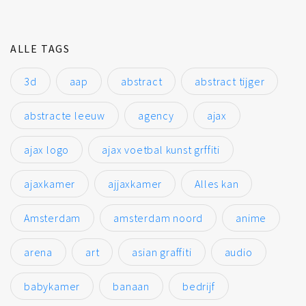
ALLE TAGS
3d
aap
abstract
abstract tijger
abstracte leeuw
agency
ajax
ajax logo
ajax voetbal kunst grffiti
ajaxkamer
ajjaxkamer
Alles kan
Amsterdam
amsterdam noord
anime
arena
art
asian graffiti
audio
babykamer
banaan
bedrijf