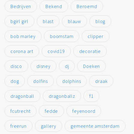
Bedrijven
Bekend
Beroemd
bgirl girl
blast
blauw
blog
bob marley
boomstam
clipper
corona art
covid19
decoratie
disco
disney
dj
Doeken
dog
dolfins
dolphins
draak
dragonball
dragonballz
f1
fcutrecht
fedde
feyenoord
freerun
gallery
gemeente amsterdam