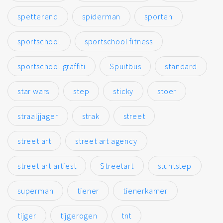
spetterend
spiderman
sporten
sportschool
sportschool fitness
sportschool graffiti
Spuitbus
standard
star wars
step
sticky
stoer
straaljjager
strak
street
street art
street art agency
street art artiest
Streetart
stuntstep
superman
tiener
tienerkamer
tijger
tijgerogen
tnt