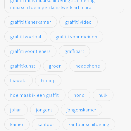
graffiti thuis muurschildering schildering
muurschilderingen kunstwerk art mural
graffiti tienerkamer
graffiti video
graffiti voetbal
graffiti voor meiden
graffiti voor tieners
graffitiart
graffitikunst
groen
headphone
hiawata
hiphop
hoe maak ik een graffiti
hond
hulk
johan
jongens
jongenskamer
kamer
kantoor
kantoor schildering