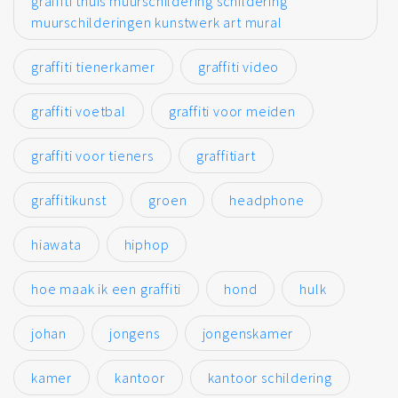
graffiti thuis muurschildering schildering
muurschilderingen kunstwerk art mural
graffiti tienerkamer
graffiti video
graffiti voetbal
graffiti voor meiden
graffiti voor tieners
graffitiart
graffitikunst
groen
headphone
hiawata
hiphop
hoe maak ik een graffiti
hond
hulk
johan
jongens
jongenskamer
kamer
kantoor
kantoor schildering