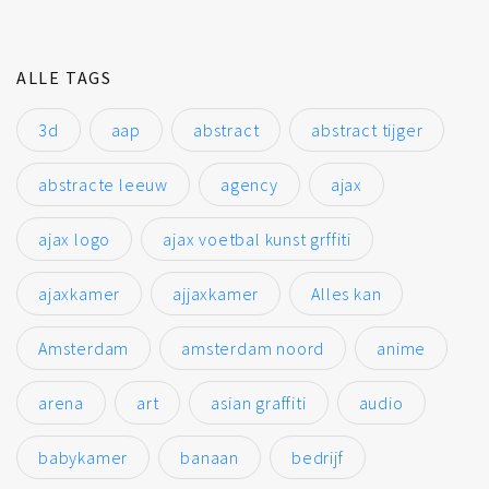
ALLE TAGS
3d
aap
abstract
abstract tijger
abstracte leeuw
agency
ajax
ajax logo
ajax voetbal kunst grffiti
ajaxkamer
ajjaxkamer
Alles kan
Amsterdam
amsterdam noord
anime
arena
art
asian graffiti
audio
babykamer
banaan
bedrijf