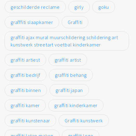
geschilderde reclame
girly
goku
grafffiti slaapkamer
Graffiti
graffiti ajax mural muurschildering schildering art
kunstwerk streetart voetbal kinderkamer
graffiti artiest
graffiti artist
graffiti bedrijf
graffiti behang
graffiti binnen
graffiti japan
graffiti kamer
graffiti kinderkamer
graffiti kunstenaar
Graffiti kunstwerk
graffiti laten maken
graffiti logo