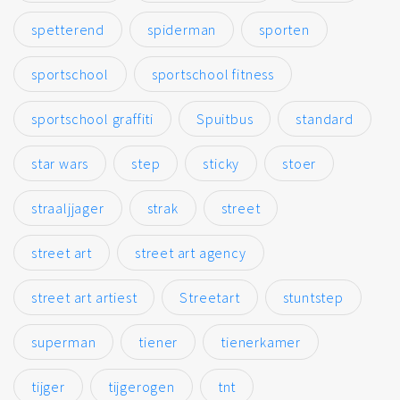
spetterend
spiderman
sporten
sportschool
sportschool fitness
sportschool graffiti
Spuitbus
standard
star wars
step
sticky
stoer
straaljjager
strak
street
street art
street art agency
street art artiest
Streetart
stuntstep
superman
tiener
tienerkamer
tijger
tijgerogen
tnt