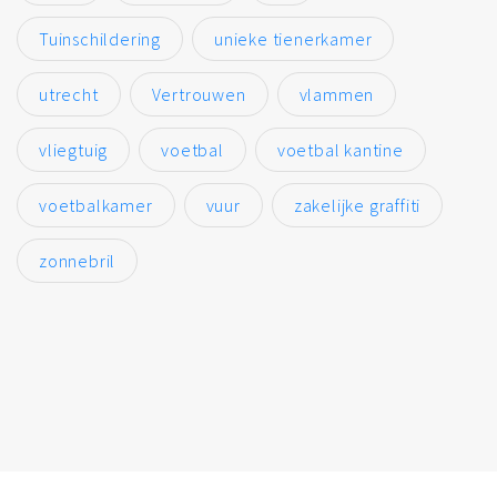
Tuinschildering
unieke tienerkamer
utrecht
Vertrouwen
vlammen
vliegtuig
voetbal
voetbal kantine
voetbalkamer
vuur
zakelijke graffiti
zonnebril