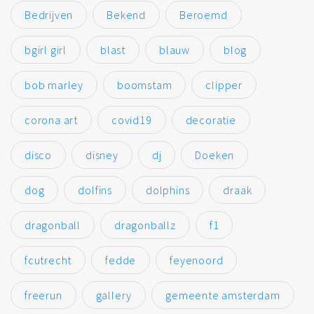
Bedrijven
Bekend
Beroemd
bgirl girl
blast
blauw
blog
bob marley
boomstam
clipper
corona art
covid19
decoratie
disco
disney
dj
Doeken
dog
dolfins
dolphins
draak
dragonball
dragonballz
f1
fcutrecht
fedde
feyenoord
freerun
gallery
gemeente amsterdam