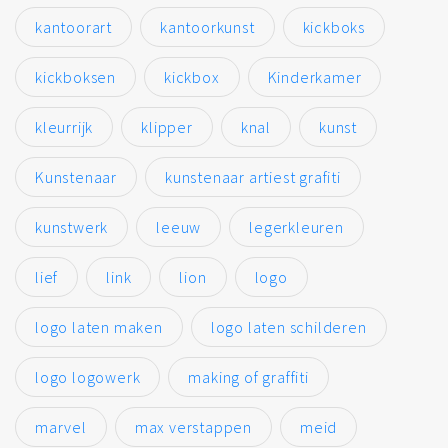
kantoorart
kantoorkunst
kickboks
kickboksen
kickbox
Kinderkamer
kleurrijk
klipper
knal
kunst
Kunstenaar
kunstenaar artiest grafiti
kunstwerk
leeuw
legerkleuren
lief
link
lion
logo
logo laten maken
logo laten schilderen
logo logowerk
making of graffiti
marvel
max verstappen
meid