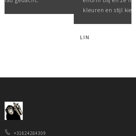
kleuren en stijl kiezen.
LIN
+31624284309