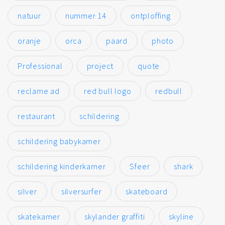
natuur
nummer 14
ontploffing
oranje
orca
paard
photo
Professional
project
quote
reclame ad
red bull logo
redbull
restaurant
schildering
schildering babykamer
schildering kinderkamer
Sfeer
shark
silver
silversurfer
skateboard
skatekamer
skylander graffiti
skyline