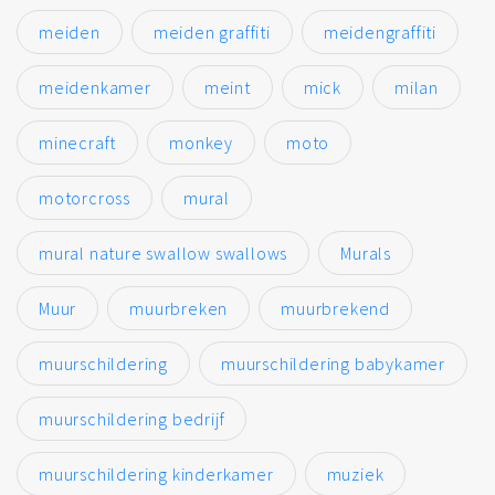
meiden
meiden graffiti
meidengraffiti
meidenkamer
meint
mick
milan
minecraft
monkey
moto
motorcross
mural
mural nature swallow swallows
Murals
Muur
muurbreken
muurbrekend
muurschildering
muurschildering babykamer
muurschildering bedrijf
muurschildering kinderkamer
muziek