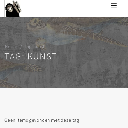
Home
Tag: kunst
TAG: KUNST
Geen items gevonden met deze tag