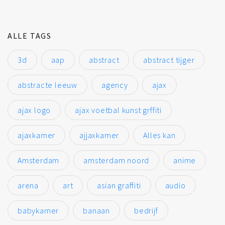
ALLE TAGS
3d
aap
abstract
abstract tijger
abstracte leeuw
agency
ajax
ajax logo
ajax voetbal kunst grffiti
ajaxkamer
ajjaxkamer
Alles kan
Amsterdam
amsterdam noord
anime
arena
art
asian graffiti
audio
babykamer
banaan
bedrijf