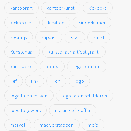
kantoorart
kantoorkunst
kickboks
kickboksen
kickbox
Kinderkamer
kleurrijk
klipper
knal
kunst
Kunstenaar
kunstenaar artiest grafiti
kunstwerk
leeuw
legerkleuren
lief
link
lion
logo
logo laten maken
logo laten schilderen
logo logowerk
making of graffiti
marvel
max verstappen
meid