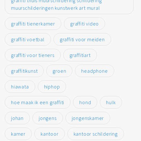
graffiti thuis muurschildering schildering
muurschilderingen kunstwerk art mural
graffiti tienerkamer
graffiti video
graffiti voetbal
graffiti voor meiden
graffiti voor tieners
graffitiart
graffitikunst
groen
headphone
hiawata
hiphop
hoe maak ik een graffiti
hond
hulk
johan
jongens
jongenskamer
kamer
kantoor
kantoor schildering