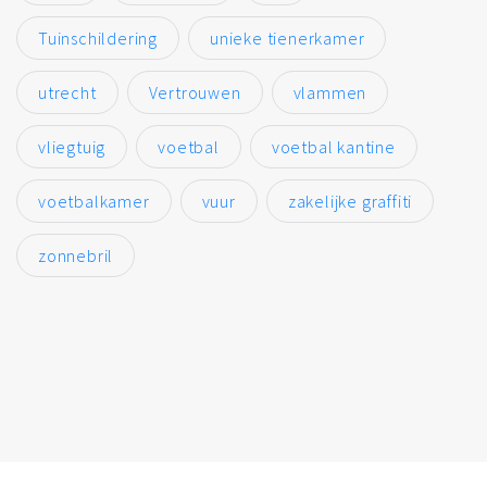
Tuinschildering
unieke tienerkamer
utrecht
Vertrouwen
vlammen
vliegtuig
voetbal
voetbal kantine
voetbalkamer
vuur
zakelijke graffiti
zonnebril