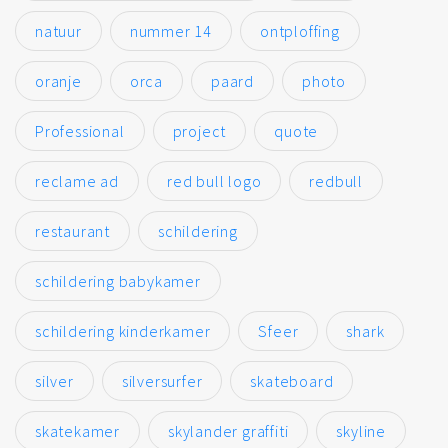
natuur
nummer 14
ontploffing
oranje
orca
paard
photo
Professional
project
quote
reclame ad
red bull logo
redbull
restaurant
schildering
schildering babykamer
schildering kinderkamer
Sfeer
shark
silver
silversurfer
skateboard
skatekamer
skylander graffiti
skyline