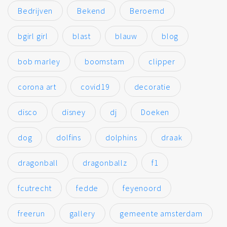
Bedrijven
Bekend
Beroemd
bgirl girl
blast
blauw
blog
bob marley
boomstam
clipper
corona art
covid19
decoratie
disco
disney
dj
Doeken
dog
dolfins
dolphins
draak
dragonball
dragonballz
f1
fcutrecht
fedde
feyenoord
freerun
gallery
gemeente amsterdam