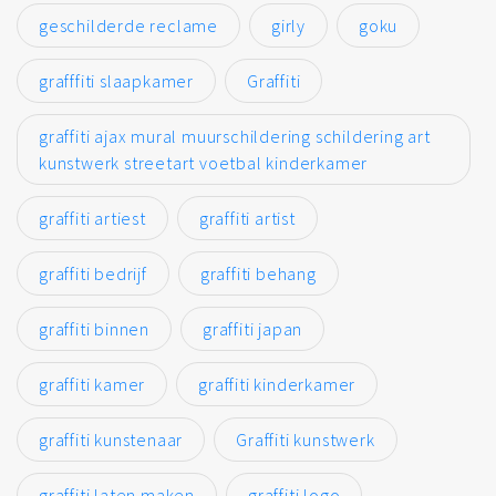
geschilderde reclame
girly
goku
grafffiti slaapkamer
Graffiti
graffiti ajax mural muurschildering schildering art
kunstwerk streetart voetbal kinderkamer
graffiti artiest
graffiti artist
graffiti bedrijf
graffiti behang
graffiti binnen
graffiti japan
graffiti kamer
graffiti kinderkamer
graffiti kunstenaar
Graffiti kunstwerk
graffiti laten maken
graffiti logo