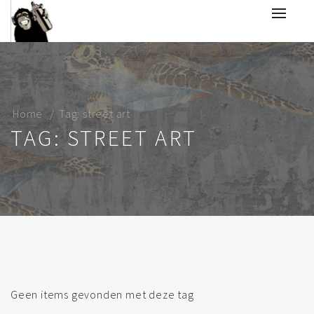
Home
Tag: street art
TAG: STREET ART
Geen items gevonden met deze tag