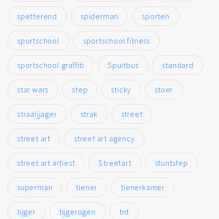
spetterend
spiderman
sporten
sportschool
sportschool fitness
sportschool graffiti
Spuitbus
standard
star wars
step
sticky
stoer
straaljjager
strak
street
street art
street art agency
street art artiest
Streetart
stuntstep
superman
tiener
tienerkamer
tijger
tijgerogen
tnt