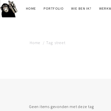
HOME
PORTFOLIO
WIE BEN IK?
WERKW
Home
Tag: street
TAG: STREET
Geen items gevonden met deze tag