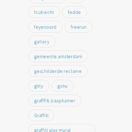
fcutrecht
fedde
feyenoord
freerun
gallery
gemeente amsterdam
geschilderde reclame
girly
goku
grafffiti slaapkamer
Graffiti
graffiti ajax mural