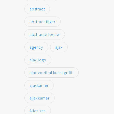
abstract
abstract tijger
abstracte leeuw
agency
ajax
ajax logo
ajax voetbal kunst grffiti
ajaxkamer
ajjaxkamer
Alles kan