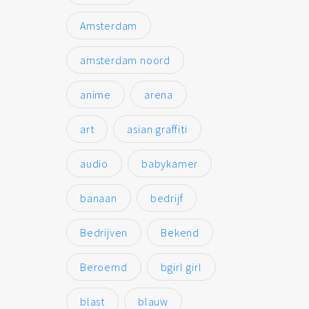
Amsterdam
amsterdam noord
anime
arena
art
asian graffiti
audio
babykamer
banaan
bedrijf
Bedrijven
Bekend
Beroemd
bgirl girl
blast
blauw