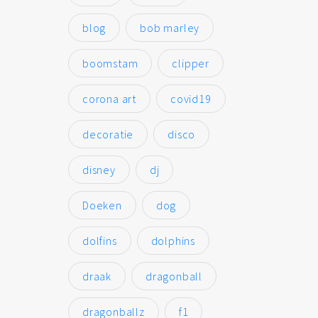
blog
bob marley
boomstam
clipper
corona art
covid19
decoratie
disco
disney
dj
Doeken
dog
dolfins
dolphins
draak
dragonball
dragonballz
f1