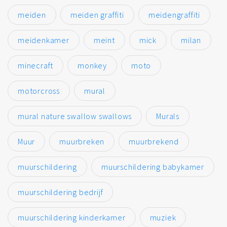
meiden
meiden graffiti
meidengraffiti
meidenkamer
meint
mick
milan
minecraft
monkey
moto
motorcross
mural
mural nature swallow swallows
Murals
Muur
muurbreken
muurbrekend
muurschildering
muurschildering babykamer
muurschildering bedrijf
muurschildering kinderkamer
muziek