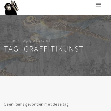
Home
Tag: graffitikunst
TAG: GRAFFITIKUNST
Geen items gevonden met deze tag