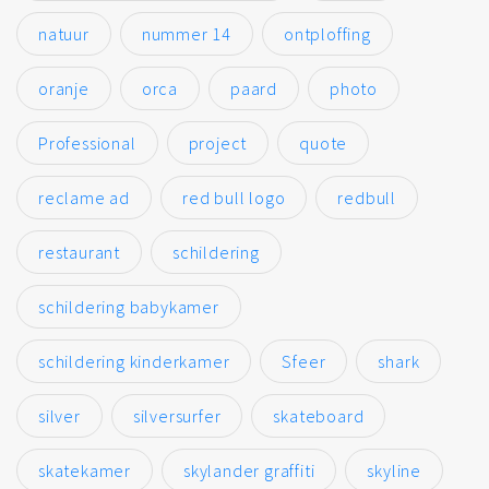
natuur
nummer 14
ontploffing
oranje
orca
paard
photo
Professional
project
quote
reclame ad
red bull logo
redbull
restaurant
schildering
schildering babykamer
schildering kinderkamer
Sfeer
shark
silver
silversurfer
skateboard
skatekamer
skylander graffiti
skyline