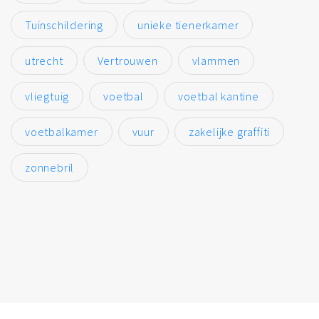
Tuinschildering
unieke tienerkamer
utrecht
Vertrouwen
vlammen
vliegtuig
voetbal
voetbal kantine
voetbalkamer
vuur
zakelijke graffiti
zonnebril