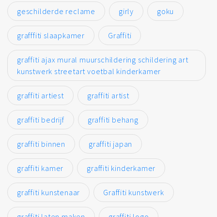
geschilderde reclame
girly
goku
grafffiti slaapkamer
Graffiti
graffiti ajax mural muurschildering schildering art
kunstwerk streetart voetbal kinderkamer
graffiti artiest
graffiti artist
graffiti bedrijf
graffiti behang
graffiti binnen
graffiti japan
graffiti kamer
graffiti kinderkamer
graffiti kunstenaar
Graffiti kunstwerk
graffiti laten maken
graffiti logo