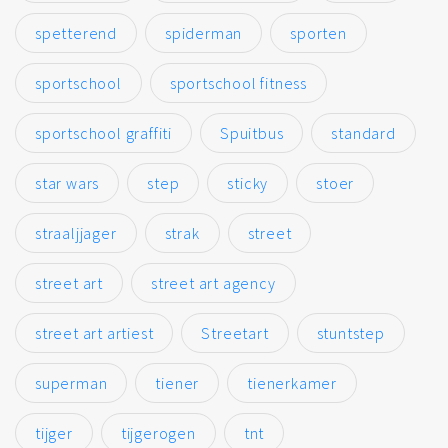
spetterend
spiderman
sporten
sportschool
sportschool fitness
sportschool graffiti
Spuitbus
standard
star wars
step
sticky
stoer
straaljjager
strak
street
street art
street art agency
street art artiest
Streetart
stuntstep
superman
tiener
tienerkamer
tijger
tijgerogen
tnt