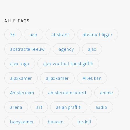
ALLE TAGS
3d
aap
abstract
abstract tijger
abstracte leeuw
agency
ajax
ajax logo
ajax voetbal kunst grffiti
ajaxkamer
ajjaxkamer
Alles kan
Amsterdam
amsterdam noord
anime
arena
art
asian graffiti
audio
babykamer
banaan
bedrijf