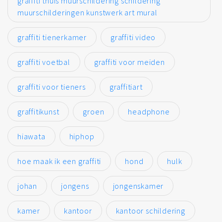
graffiti thuis muurschildering schildering
muurschilderingen kunstwerk art mural
graffiti tienerkamer
graffiti video
graffiti voetbal
graffiti voor meiden
graffiti voor tieners
graffitiart
graffitikunst
groen
headphone
hiawata
hiphop
hoe maak ik een graffiti
hond
hulk
johan
jongens
jongenskamer
kamer
kantoor
kantoor schildering