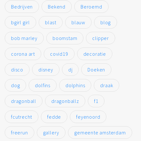
Bedrijven
Bekend
Beroemd
bgirl girl
blast
blauw
blog
bob marley
boomstam
clipper
corona art
covid19
decoratie
disco
disney
dj
Doeken
dog
dolfins
dolphins
draak
dragonball
dragonballz
f1
fcutrecht
fedde
feyenoord
freerun
gallery
gemeente amsterdam