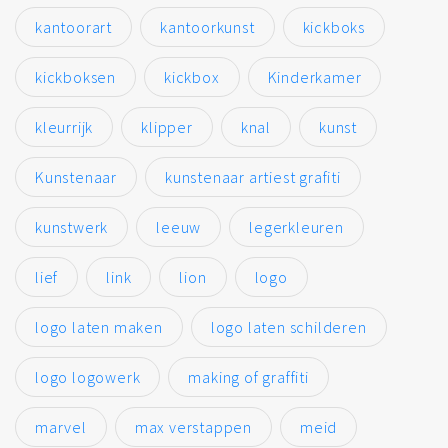
kantoorart
kantoorkunst
kickboks
kickboksen
kickbox
Kinderkamer
kleurrijk
klipper
knal
kunst
Kunstenaar
kunstenaar artiest grafiti
kunstwerk
leeuw
legerkleuren
lief
link
lion
logo
logo laten maken
logo laten schilderen
logo logowerk
making of graffiti
marvel
max verstappen
meid