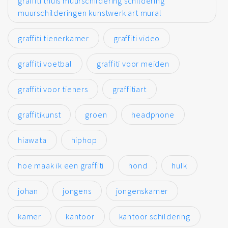
graffiti thuis muurschildering schildering
muurschilderingen kunstwerk art mural
graffiti tienerkamer
graffiti video
graffiti voetbal
graffiti voor meiden
graffiti voor tieners
graffitiart
graffitikunst
groen
headphone
hiawata
hiphop
hoe maak ik een graffiti
hond
hulk
johan
jongens
jongenskamer
kamer
kantoor
kantoor schildering