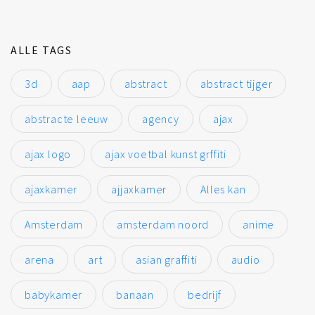
ALLE TAGS
3d
aap
abstract
abstract tijger
abstracte leeuw
agency
ajax
ajax logo
ajax voetbal kunst grffiti
ajaxkamer
ajjaxkamer
Alles kan
Amsterdam
amsterdam noord
anime
arena
art
asian graffiti
audio
babykamer
banaan
bedrijf