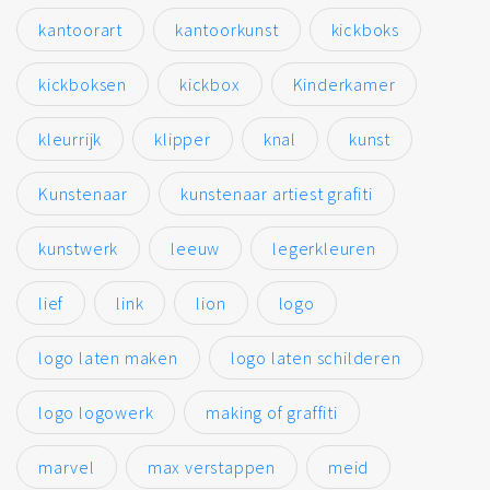
kantoorart
kantoorkunst
kickboks
kickboksen
kickbox
Kinderkamer
kleurrijk
klipper
knal
kunst
Kunstenaar
kunstenaar artiest grafiti
kunstwerk
leeuw
legerkleuren
lief
link
lion
logo
logo laten maken
logo laten schilderen
logo logowerk
making of graffiti
marvel
max verstappen
meid