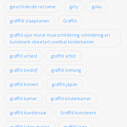
geschilderde reclame
girly
goku
grafffiti slaapkamer
Graffiti
graffiti ajax mural muurschildering schildering art
kunstwerk streetart voetbal kinderkamer
graffiti artiest
graffiti artist
graffiti bedrijf
graffiti behang
graffiti binnen
graffiti japan
graffiti kamer
graffiti kinderkamer
graffiti kunstenaar
Graffiti kunstwerk
graffiti laten maken
graffiti logo