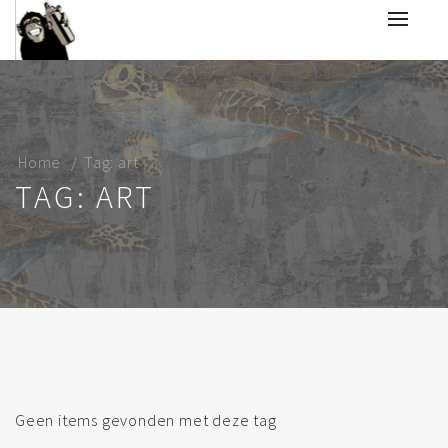
Home
Tag: art
TAG: ART
Geen items gevonden met deze tag