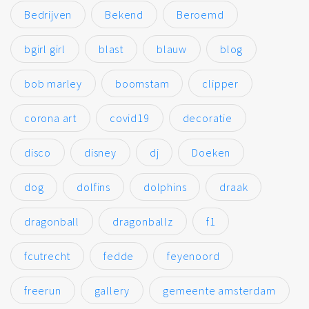
Bedrijven
Bekend
Beroemd
bgirl girl
blast
blauw
blog
bob marley
boomstam
clipper
corona art
covid19
decoratie
disco
disney
dj
Doeken
dog
dolfins
dolphins
draak
dragonball
dragonballz
f1
fcutrecht
fedde
feyenoord
freerun
gallery
gemeente amsterdam