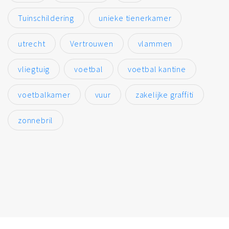
Tuinschildering
unieke tienerkamer
utrecht
Vertrouwen
vlammen
vliegtuig
voetbal
voetbal kantine
voetbalkamer
vuur
zakelijke graffiti
zonnebril