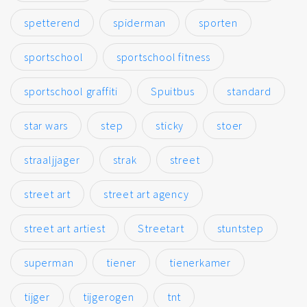
spetterend
spiderman
sporten
sportschool
sportschool fitness
sportschool graffiti
Spuitbus
standard
star wars
step
sticky
stoer
straaljjager
strak
street
street art
street art agency
street art artiest
Streetart
stuntstep
superman
tiener
tienerkamer
tijger
tijgerogen
tnt