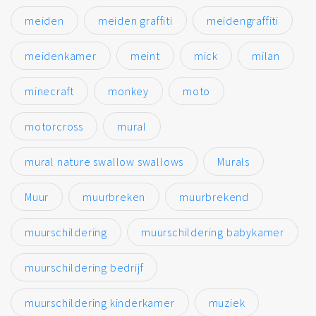
meiden
meiden graffiti
meidengraffiti
meidenkamer
meint
mick
milan
minecraft
monkey
moto
motorcross
mural
mural nature swallow swallows
Murals
Muur
muurbreken
muurbrekend
muurschildering
muurschildering babykamer
muurschildering bedrijf
muurschildering kinderkamer
muziek