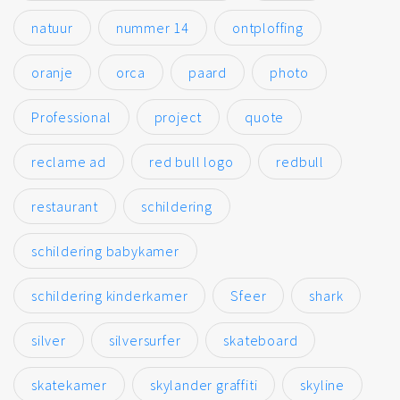
natuur
nummer 14
ontploffing
oranje
orca
paard
photo
Professional
project
quote
reclame ad
red bull logo
redbull
restaurant
schildering
schildering babykamer
schildering kinderkamer
Sfeer
shark
silver
silversurfer
skateboard
skatekamer
skylander graffiti
skyline