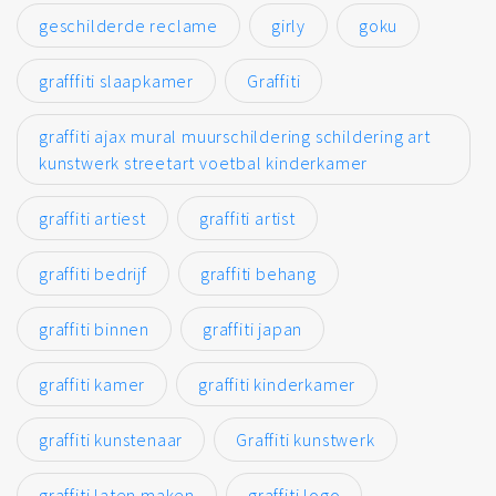
geschilderde reclame
girly
goku
grafffiti slaapkamer
Graffiti
graffiti ajax mural muurschildering schildering art
kunstwerk streetart voetbal kinderkamer
graffiti artiest
graffiti artist
graffiti bedrijf
graffiti behang
graffiti binnen
graffiti japan
graffiti kamer
graffiti kinderkamer
graffiti kunstenaar
Graffiti kunstwerk
graffiti laten maken
graffiti logo