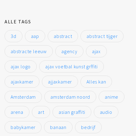
ALLE TAGS
3d
aap
abstract
abstract tijger
abstracte leeuw
agency
ajax
ajax logo
ajax voetbal kunst grffiti
ajaxkamer
ajjaxkamer
Alles kan
Amsterdam
amsterdam noord
anime
arena
art
asian graffiti
audio
babykamer
banaan
bedrijf