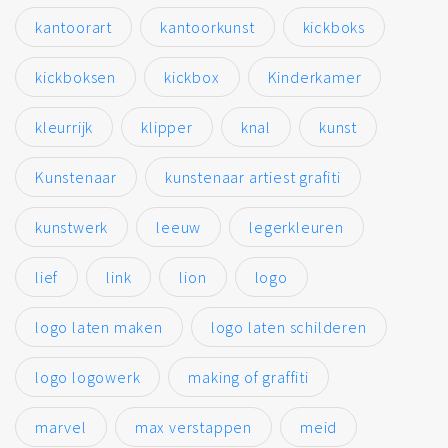
kantoorart
kantoorkunst
kickboks
kickboksen
kickbox
Kinderkamer
kleurrijk
klipper
knal
kunst
Kunstenaar
kunstenaar artiest grafiti
kunstwerk
leeuw
legerkleuren
lief
link
lion
logo
logo laten maken
logo laten schilderen
logo logowerk
making of graffiti
marvel
max verstappen
meid