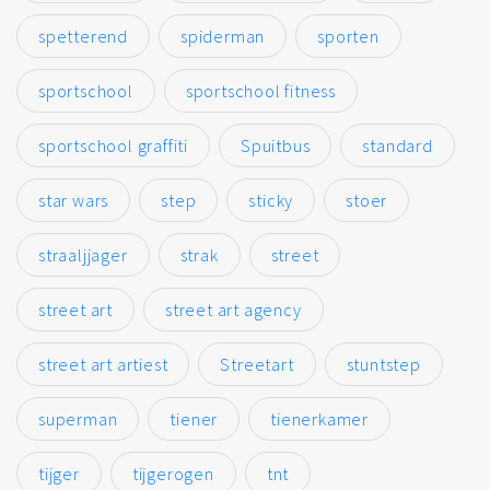
spetterend
spiderman
sporten
sportschool
sportschool fitness
sportschool graffiti
Spuitbus
standard
star wars
step
sticky
stoer
straaljjager
strak
street
street art
street art agency
street art artiest
Streetart
stuntstep
superman
tiener
tienerkamer
tijger
tijgerogen
tnt