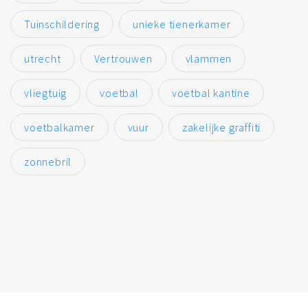
Tuinschildering
unieke tienerkamer
utrecht
Vertrouwen
vlammen
vliegtuig
voetbal
voetbal kantine
voetbalkamer
vuur
zakelijke graffiti
zonnebril