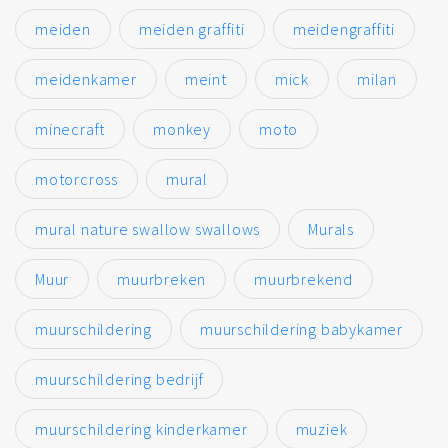
meiden
meiden graffiti
meidengraffiti
meidenkamer
meint
mick
milan
minecraft
monkey
moto
motorcross
mural
mural nature swallow swallows
Murals
Muur
muurbreken
muurbrekend
muurschildering
muurschildering babykamer
muurschildering bedrijf
muurschildering kinderkamer
muziek