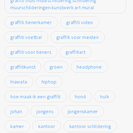
graffiti thuis muurschildering schildering
muurschilderingen kunstwerk art mural
graffiti tienerkamer
graffiti video
graffiti voetbal
graffiti voor meiden
graffiti voor tieners
graffitiart
graffitikunst
groen
headphone
hiawata
hiphop
hoe maak ik een graffiti
hond
hulk
johan
jongens
jongenskamer
kamer
kantoor
kantoor schildering