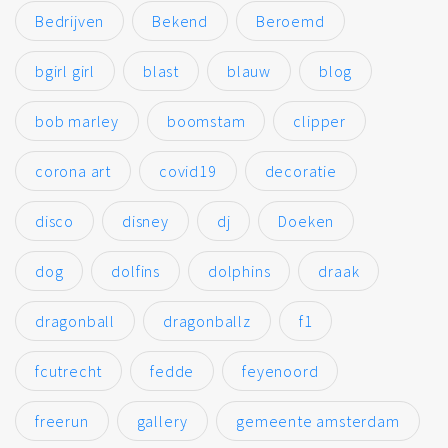
Bedrijven
Bekend
Beroemd
bgirl girl
blast
blauw
blog
bob marley
boomstam
clipper
corona art
covid19
decoratie
disco
disney
dj
Doeken
dog
dolfins
dolphins
draak
dragonball
dragonballz
f1
fcutrecht
fedde
feyenoord
freerun
gallery
gemeente amsterdam