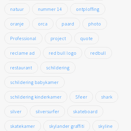
natuur
nummer 14
ontploffing
oranje
orca
paard
photo
Professional
project
quote
reclame ad
red bull logo
redbull
restaurant
schildering
schildering babykamer
schildering kinderkamer
Sfeer
shark
silver
silversurfer
skateboard
skatekamer
skylander graffiti
skyline