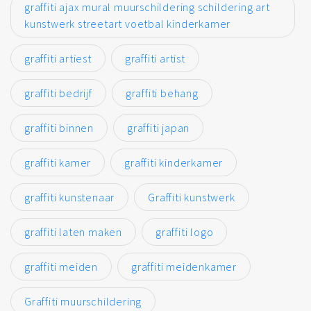
graffiti ajax mural muurschildering schildering art
kunstwerk streetart voetbal kinderkamer
graffiti artiest
graffiti artist
graffiti bedrijf
graffiti behang
graffiti binnen
graffiti japan
graffiti kamer
graffiti kinderkamer
graffiti kunstenaar
Graffiti kunstwerk
graffiti laten maken
graffiti logo
graffiti meiden
graffiti meidenkamer
Graffiti muurschildering