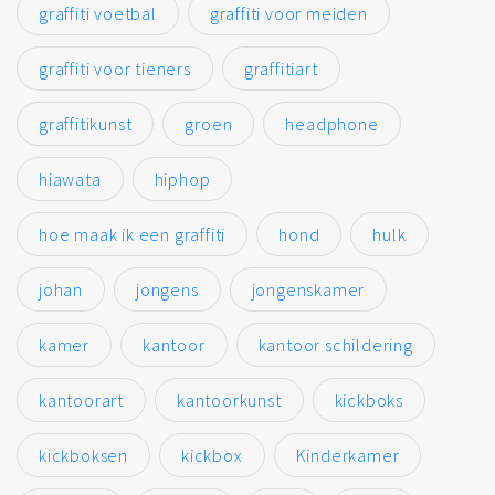
graffiti voetbal
graffiti voor meiden
graffiti voor tieners
graffitiart
graffitikunst
groen
headphone
hiawata
hiphop
hoe maak ik een graffiti
hond
hulk
johan
jongens
jongenskamer
kamer
kantoor
kantoor schildering
kantoorart
kantoorkunst
kickboks
kickboksen
kickbox
Kinderkamer