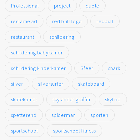
Professional
project
quote
reclame ad
red bull logo
redbull
restaurant
schildering
schildering babykamer
schildering kinderkamer
Sfeer
shark
silver
silversurfer
skateboard
skatekamer
skylander graffiti
skyline
spetterend
spiderman
sporten
sportschool
sportschool fitness