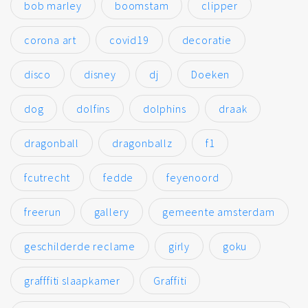
bob marley
boomstam
clipper
corona art
covid19
decoratie
disco
disney
dj
Doeken
dog
dolfins
dolphins
draak
dragonball
dragonballz
f1
fcutrecht
fedde
feyenoord
freerun
gallery
gemeente amsterdam
geschilderde reclame
girly
goku
grafffiti slaapkamer
Graffiti