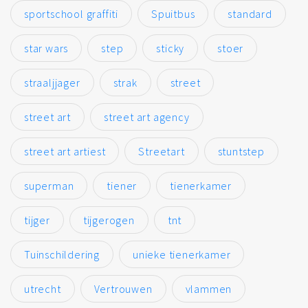
sportschool graffiti
Spuitbus
standard
star wars
step
sticky
stoer
straaljjager
strak
street
street art
street art agency
street art artiest
Streetart
stuntstep
superman
tiener
tienerkamer
tijger
tijgerogen
tnt
Tuinschildering
unieke tienerkamer
utrecht
Vertrouwen
vlammen