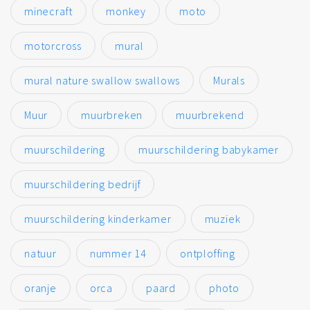
minecraft
monkey
moto
motorcross
mural
mural nature swallow swallows
Murals
Muur
muurbreken
muurbrekend
muurschildering
muurschildering babykamer
muurschildering bedrijf
muurschildering kinderkamer
muziek
natuur
nummer 14
ontploffing
oranje
orca
paard
photo