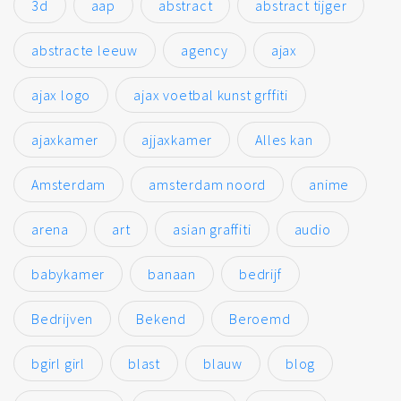
3d
aap
abstract
abstract tijger
abstracte leeuw
agency
ajax
ajax logo
ajax voetbal kunst grffiti
ajaxkamer
ajjaxkamer
Alles kan
Amsterdam
amsterdam noord
anime
arena
art
asian graffiti
audio
babykamer
banaan
bedrijf
Bedrijven
Bekend
Beroemd
bgirl girl
blast
blauw
blog