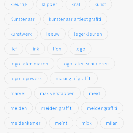
kleurrijk
klipper
knal
kunst
Kunstenaar
kunstenaar artiest grafiti
kunstwerk
leeuw
legerkleuren
lief
link
lion
logo
logo laten maken
logo laten schilderen
logo logowerk
making of graffiti
marvel
max verstappen
meid
meiden
meiden graffiti
meidengraffiti
meidenkamer
meint
mick
milan