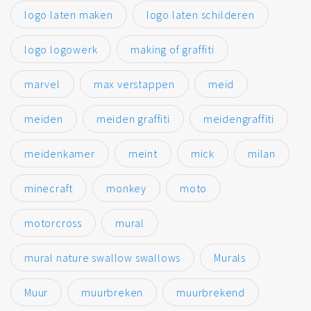
logo laten maken
logo laten schilderen
logo logowerk
making of graffiti
marvel
max verstappen
meid
meiden
meiden graffiti
meidengraffiti
meidenkamer
meint
mick
milan
minecraft
monkey
moto
motorcross
mural
mural nature swallow swallows
Murals
Muur
muurbreken
muurbrekend