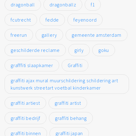
dragonball
dragonballz
f1
fcutrecht
fedde
feyenoord
freerun
gallery
gemeente amsterdam
geschilderde reclame
girly
goku
grafffiti slaapkamer
Graffiti
graffiti ajax mural muurschildering schildering art
kunstwerk streetart voetbal kinderkamer
graffiti artiest
graffiti artist
graffiti bedrijf
graffiti behang
graffiti binnen
graffiti japan