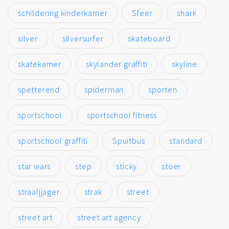
schildering kinderkamer
Sfeer
shark
silver
silversurfer
skateboard
skatekamer
skylander graffiti
skyline
spetterend
spiderman
sporten
sportschool
sportschool fitness
sportschool graffiti
Spuitbus
standard
star wars
step
sticky
stoer
straaljjager
strak
street
street art
street art agency