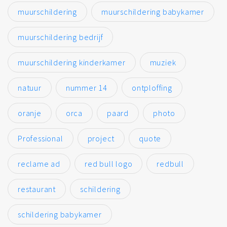
muurschildering
muurschildering babykamer
muurschildering bedrijf
muurschildering kinderkamer
muziek
natuur
nummer 14
ontploffing
oranje
orca
paard
photo
Professional
project
quote
reclame ad
red bull logo
redbull
restaurant
schildering
schildering babykamer