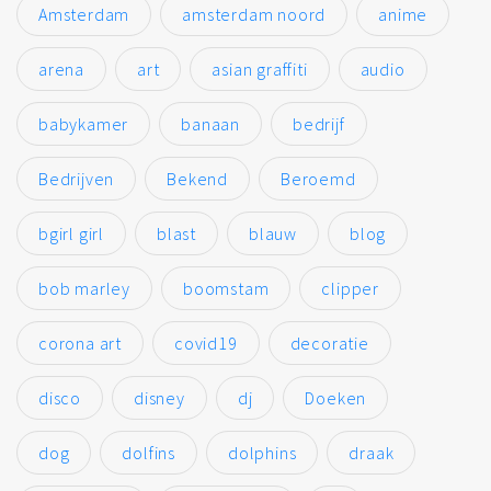
Amsterdam
amsterdam noord
anime
arena
art
asian graffiti
audio
babykamer
banaan
bedrijf
Bedrijven
Bekend
Beroemd
bgirl girl
blast
blauw
blog
bob marley
boomstam
clipper
corona art
covid19
decoratie
disco
disney
dj
Doeken
dog
dolfins
dolphins
draak