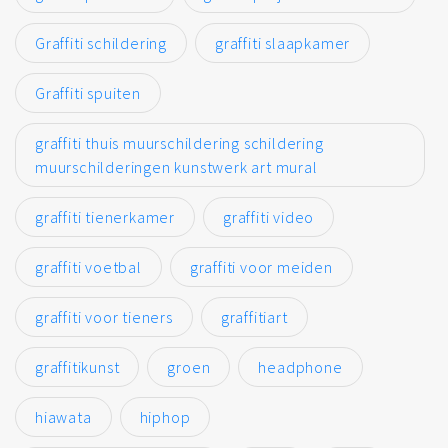
Graffiti schildering
graffiti slaapkamer
Graffiti spuiten
graffiti thuis muurschildering schildering
muurschilderingen kunstwerk art mural
graffiti tienerkamer
graffiti video
graffiti voetbal
graffiti voor meiden
graffiti voor tieners
graffitiart
graffitikunst
groen
headphone
hiawata
hiphop