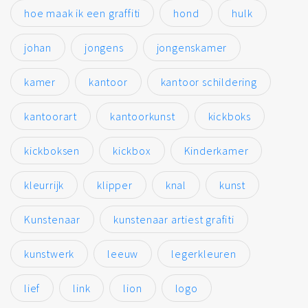
hoe maak ik een graffiti
hond
hulk
johan
jongens
jongenskamer
kamer
kantoor
kantoor schildering
kantoorart
kantoorkunst
kickboks
kickboksen
kickbox
Kinderkamer
kleurrijk
klipper
knal
kunst
Kunstenaar
kunstenaar artiest grafiti
kunstwerk
leeuw
legerkleuren
lief
link
lion
logo