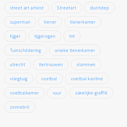
street art artiest
Streetart
stuntstep
superman
tiener
tienerkamer
tijger
tijgerogen
tnt
Tuinschildering
unieke tienerkamer
utrecht
Vertrouwen
vlammen
vliegtuig
voetbal
voetbal kantine
voetbalkamer
vuur
zakelijke graffiti
zonnebril