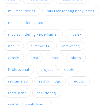
muurschildering
muurschildering babykamer
muurschildering bedrijf
muurschildering kinderkamer
muziek
natuur
nummer 14
ontploffing
oranje
orca
paard
photo
Professional
project
quote
reclame ad
red bull logo
redbull
restaurant
schildering
schildering babykamer