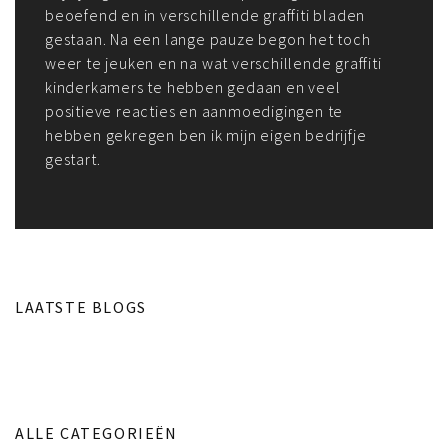
beoefend en in verschillende graffiti bladen
gestaan. Na een lange pauze begon het toch
weer te jeuken en na wat verschillende graffiti
kinderkamers te hebben gedaan en veel
positieve reacties en aanmoedigingen te
hebben gekregen ben ik mijn eigen bedrijfje
gestart.
LAATSTE BLOGS
ALLE CATEGORIEËN