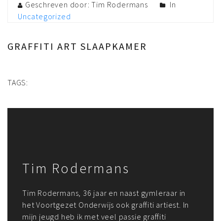
Geschreven door: Tim Rodermans
In
Uncategorized
GRAFFITI ART SLAAPKAMER
TAGS:
Tim Rodermans
Tim Rodermans, 36 jaar en naast gymleraar in
het Voortgezet Onderwijs ook graffiti artiest. In
mijn jeugd heb ik met veel passie graffiti