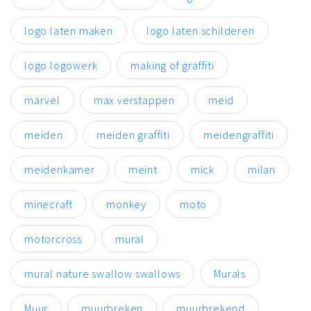
logo laten maken
logo laten schilderen
logo logowerk
making of graffiti
marvel
max verstappen
meid
meiden
meiden graffiti
meidengraffiti
meidenkamer
meint
mick
milan
minecraft
monkey
moto
motorcross
mural
mural nature swallow swallows
Murals
Muur
muurbreken
muurbrekend