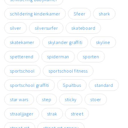
schildering kinderkamer
Sfeer
shark
silver
silversurfer
skateboard
skatekamer
skylander graffiti
skyline
spetterend
spiderman
sporten
sportschool
sportschool fitness
sportschool graffiti
Spuitbus
standard
star wars
step
sticky
stoer
straaljjager
strak
street
street art
street art agency