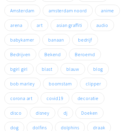
Amsterdam
amsterdam noord
anime
arena
art
asian graffiti
audio
babykamer
banaan
bedrijf
Bedrijven
Bekend
Beroemd
bgirl girl
blast
blauw
blog
bob marley
boomstam
clipper
corona art
covid19
decoratie
disco
disney
dj
Doeken
dog
dolfins
dolphins
draak