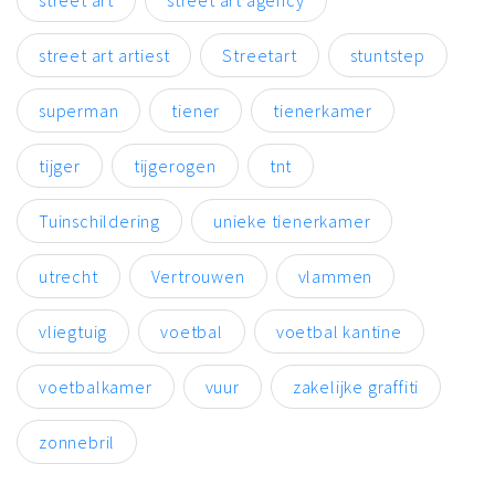
street art artiest
Streetart
stuntstep
superman
tiener
tienerkamer
tijger
tijgerogen
tnt
Tuinschildering
unieke tienerkamer
utrecht
Vertrouwen
vlammen
vliegtuig
voetbal
voetbal kantine
voetbalkamer
vuur
zakelijke graffiti
zonnebril