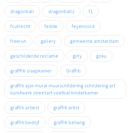
dragonball
dragonballz
f1
fcutrecht
fedde
feyenoord
freerun
gallery
gemeente amsterdam
geschilderde reclame
girly
goku
grafffiti slaapkamer
Graffiti
graffiti ajax mural muurschildering schildering art
kunstwerk streetart voetbal kinderkamer
graffiti artiest
graffiti artist
graffiti bedrijf
graffiti behang