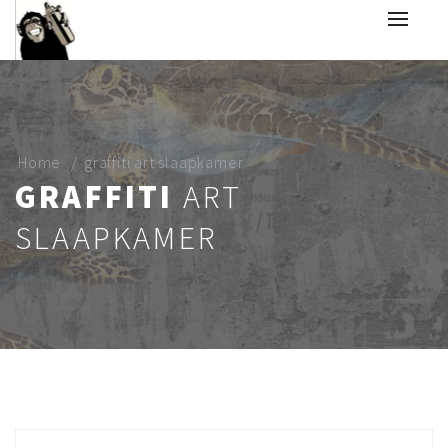
Home
graffiti art slaapkamer
GRAFFITI
ART
SLAAPKAMER