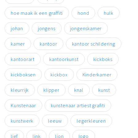
hoe maak ik een graffiti
hond
hulk
johan
jongens
jongenskamer
kamer
kantoor
kantoor schildering
kantoorart
kantoorkunst
kickboks
kickboksen
kickbox
Kinderkamer
kleurrijk
klipper
knal
kunst
Kunstenaar
kunstenaar artiest grafiti
kunstwerk
leeuw
legerkleuren
lief
link
lion
logo