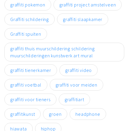
graffiti pokemon
graffiti project amstelveen
Graffiti schildering
graffiti slaapkamer
Graffiti spuiten
graffiti thuis muurschildering schildering
muurschilderingen kunstwerk art mural
graffiti tienerkamer
graffiti video
graffiti voetbal
graffiti voor meiden
graffiti voor tieners
graffitiart
graffitikunst
groen
headphone
hiawata
hiphop