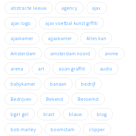
abstracte leeuw
agency
ajax
ajax logo
ajax voetbal kunst grffiti
ajaxkamer
ajjaxkamer
Alles kan
Amsterdam
amsterdam noord
anime
arena
art
asian graffiti
audio
babykamer
banaan
bedrijf
Bedrijven
Bekend
Beroemd
bgirl girl
blast
blauw
blog
bob marley
boomstam
clipper