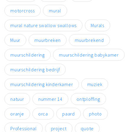
motorcross
mural
mural nature swallow swallows
Murals
Muur
muurbreken
muurbrekend
muurschildering
muurschildering babykamer
muurschildering bedrijf
muurschildering kinderkamer
muziek
natuur
nummer 14
ontploffing
oranje
orca
paard
photo
Professional
project
quote