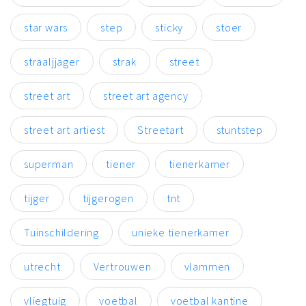
star wars
step
sticky
stoer
straaljjager
strak
street
street art
street art agency
street art artiest
Streetart
stuntstep
superman
tiener
tienerkamer
tijger
tijgerogen
tnt
Tuinschildering
unieke tienerkamer
utrecht
Vertrouwen
vlammen
vliegtuig
voetbal
voetbal kantine