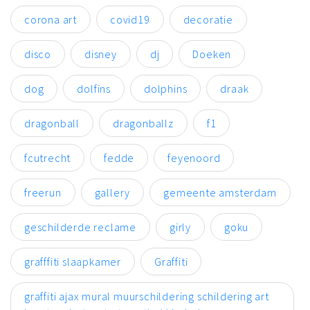
corona art
covid19
decoratie
disco
disney
dj
Doeken
dog
dolfins
dolphins
draak
dragonball
dragonballz
f1
fcutrecht
fedde
feyenoord
freerun
gallery
gemeente amsterdam
geschilderde reclame
girly
goku
grafffiti slaapkamer
Graffiti
graffiti ajax mural muurschildering schildering art