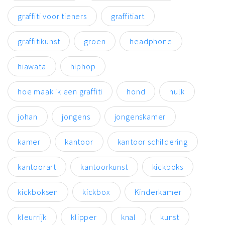
graffiti voor tieners
graffitiart
graffitikunst
groen
headphone
hiawata
hiphop
hoe maak ik een graffiti
hond
hulk
johan
jongens
jongenskamer
kamer
kantoor
kantoor schildering
kantoorart
kantoorkunst
kickboks
kickboksen
kickbox
Kinderkamer
kleurrijk
klipper
knal
kunst