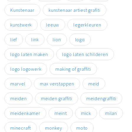
Kunstenaar
kunstenaar artiest grafiti
kunstwerk
leeuw
legerkleuren
lief
link
lion
logo
logo laten maken
logo laten schilderen
logo logowerk
making of graffiti
marvel
max verstappen
meid
meiden
meiden graffiti
meidengraffiti
meidenkamer
meint
mick
milan
minecraft
monkey
moto