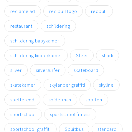
reclame ad
red bull logo
redbull
restaurant
schildering
schildering babykamer
schildering kinderkamer
Sfeer
shark
silver
silversurfer
skateboard
skatekamer
skylander graffiti
skyline
spetterend
spiderman
sporten
sportschool
sportschool fitness
sportschool graffiti
Spuitbus
standard