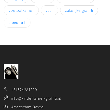
voetbalkamer
vuur
zakelijke graffiti
zonnebril
+31624284309
info@kinderkamer-graffiti.nl
Amsterdam Based