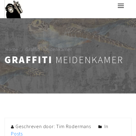
Home
Graffiti meidenkamer
GRAFFITI
MEIDENKAMER
Geschreven door: Tim Rodermans
In
Posts