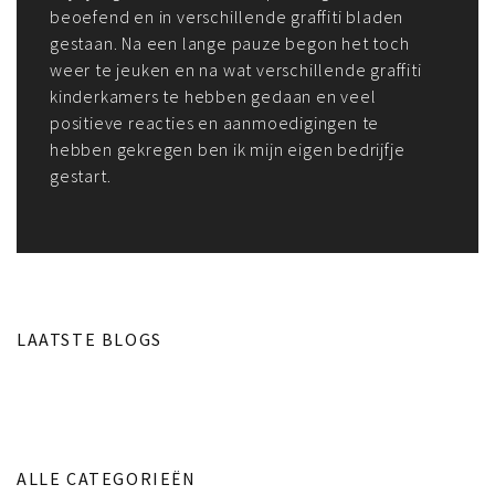
beoefend en in verschillende graffiti bladen
gestaan. Na een lange pauze begon het toch
weer te jeuken en na wat verschillende graffiti
kinderkamers te hebben gedaan en veel
positieve reacties en aanmoedigingen te
hebben gekregen ben ik mijn eigen bedrijfje
gestart.
LAATSTE BLOGS
ALLE CATEGORIEËN