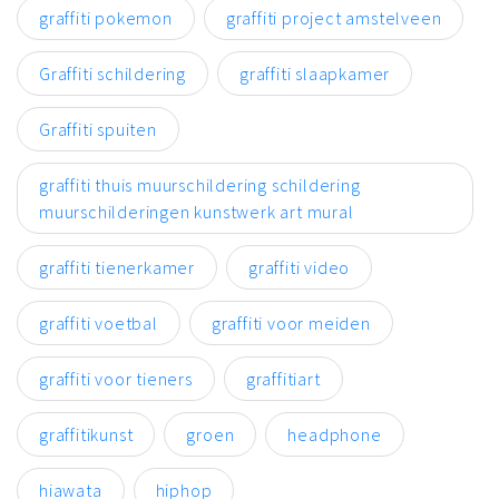
graffiti pokemon
graffiti project amstelveen
Graffiti schildering
graffiti slaapkamer
Graffiti spuiten
graffiti thuis muurschildering schildering
muurschilderingen kunstwerk art mural
graffiti tienerkamer
graffiti video
graffiti voetbal
graffiti voor meiden
graffiti voor tieners
graffitiart
graffitikunst
groen
headphone
hiawata
hiphop