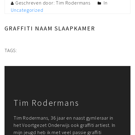
Geschreven door: Tim Rodermans
In
Uncategorized
GRAFFITI NAAM SLAAPKAMER
TAGS:
Tim Rodermans
Tim Rodermans, 36 jaar en naast gymleraar in
het Voortgezet Onderwijs ook graffiti artiest. In
mijn jeugd heb ik met veel passie graffiti