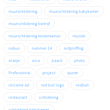
muurschildering
muurschildering babykamer
muurschildering bedrijf
muurschildering kinderkamer
muziek
natuur
nummer 14
ontploffing
oranje
orca
paard
photo
Professional
project
quote
reclame ad
red bull logo
redbull
restaurant
schildering
schildering babykamer