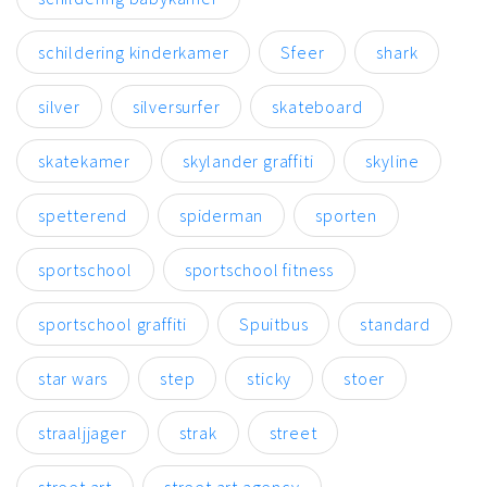
schildering kinderkamer
Sfeer
shark
silver
silversurfer
skateboard
skatekamer
skylander graffiti
skyline
spetterend
spiderman
sporten
sportschool
sportschool fitness
sportschool graffiti
Spuitbus
standard
star wars
step
sticky
stoer
straaljjager
strak
street
street art
street art agency