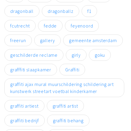
dragonball
dragonballz
f1
fcutrecht
fedde
feyenoord
freerun
gallery
gemeente amsterdam
geschilderde reclame
girly
goku
grafffiti slaapkamer
Graffiti
graffiti ajax mural muurschildering schildering art
kunstwerk streetart voetbal kinderkamer
graffiti artiest
graffiti artist
graffiti bedrijf
graffiti behang