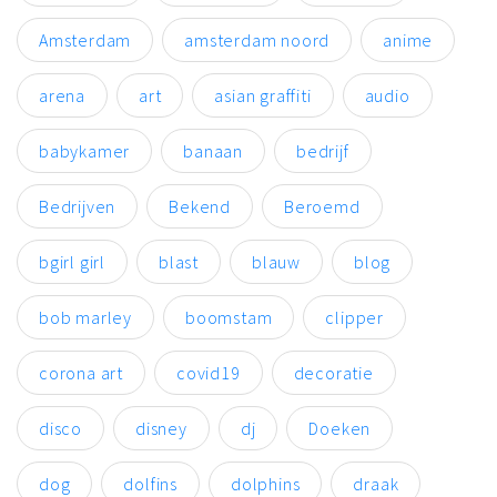
Amsterdam
amsterdam noord
anime
arena
art
asian graffiti
audio
babykamer
banaan
bedrijf
Bedrijven
Bekend
Beroemd
bgirl girl
blast
blauw
blog
bob marley
boomstam
clipper
corona art
covid19
decoratie
disco
disney
dj
Doeken
dog
dolfins
dolphins
draak