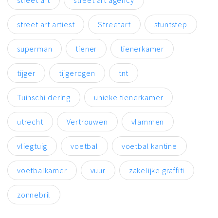
street art artiest
Streetart
stuntstep
superman
tiener
tienerkamer
tijger
tijgerogen
tnt
Tuinschildering
unieke tienerkamer
utrecht
Vertrouwen
vlammen
vliegtuig
voetbal
voetbal kantine
voetbalkamer
vuur
zakelijke graffiti
zonnebril