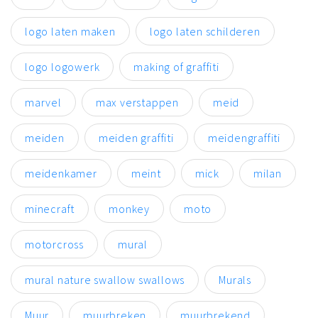
logo laten maken
logo laten schilderen
logo logowerk
making of graffiti
marvel
max verstappen
meid
meiden
meiden graffiti
meidengraffiti
meidenkamer
meint
mick
milan
minecraft
monkey
moto
motorcross
mural
mural nature swallow swallows
Murals
Muur
muurbreken
muurbrekend