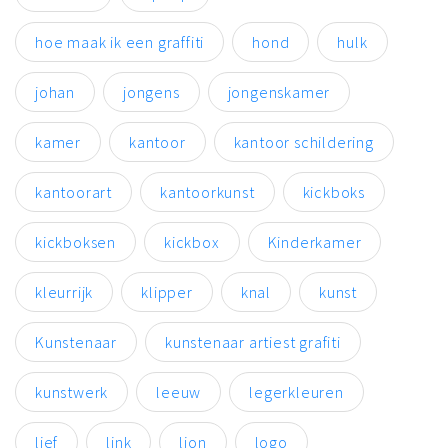
hoe maak ik een graffiti
hond
hulk
johan
jongens
jongenskamer
kamer
kantoor
kantoor schildering
kantoorart
kantoorkunst
kickboks
kickboksen
kickbox
Kinderkamer
kleurrijk
klipper
knal
kunst
Kunstenaar
kunstenaar artiest grafiti
kunstwerk
leeuw
legerkleuren
lief
link
lion
logo