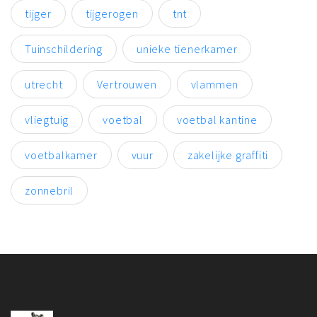
tijger
tijgerogen
tnt
Tuinschildering
unieke tienerkamer
utrecht
Vertrouwen
vlammen
vliegtuig
voetbal
voetbal kantine
voetbalkamer
vuur
zakelijke graffiti
zonnebril