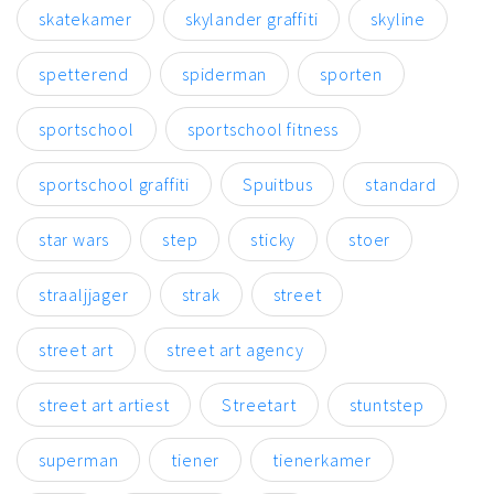
skatekamer
skylander graffiti
skyline
spetterend
spiderman
sporten
sportschool
sportschool fitness
sportschool graffiti
Spuitbus
standard
star wars
step
sticky
stoer
straaljjager
strak
street
street art
street art agency
street art artiest
Streetart
stuntstep
superman
tiener
tienerkamer