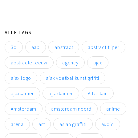
ALLE TAGS
3d
aap
abstract
abstract tijger
abstracte leeuw
agency
ajax
ajax logo
ajax voetbal kunst grffiti
ajaxkamer
ajjaxkamer
Alles kan
Amsterdam
amsterdam noord
anime
arena
art
asian graffiti
audio