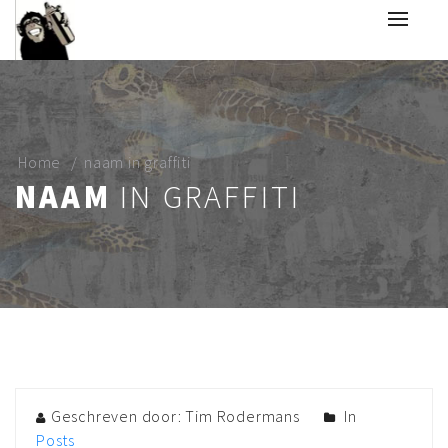
Home
naam in graffiti
NAAM
IN GRAFFITI
Geschreven door: Tim Rodermans
In
Posts