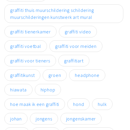
graffiti thuis muurschildering schildering
muurschilderingen kunstwerk art mural
graffiti tienerkamer
graffiti video
graffiti voetbal
graffiti voor meiden
graffiti voor tieners
graffitiart
graffitikunst
groen
headphone
hiawata
hiphop
hoe maak ik een graffiti
hond
hulk
johan
jongens
jongenskamer