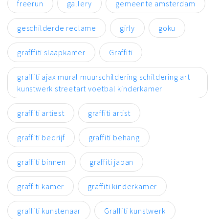
freerun
gallery
gemeente amsterdam
geschilderde reclame
girly
goku
grafffiti slaapkamer
Graffiti
graffiti ajax mural muurschildering schildering art
kunstwerk streetart voetbal kinderkamer
graffiti artiest
graffiti artist
graffiti bedrijf
graffiti behang
graffiti binnen
graffiti japan
graffiti kamer
graffiti kinderkamer
graffiti kunstenaar
Graffiti kunstwerk