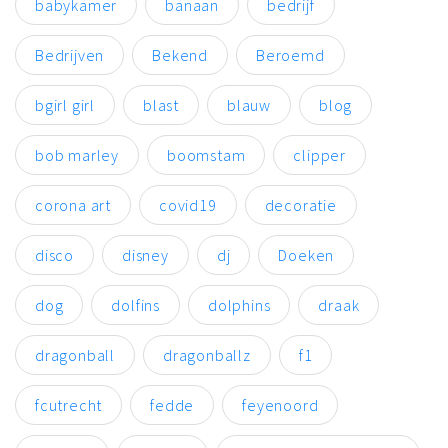
babykamer
banaan
bedrijf
Bedrijven
Bekend
Beroemd
bgirl girl
blast
blauw
blog
bob marley
boomstam
clipper
corona art
covid19
decoratie
disco
disney
dj
Doeken
dog
dolfins
dolphins
draak
dragonball
dragonballz
f1
fcutrecht
fedde
feyenoord