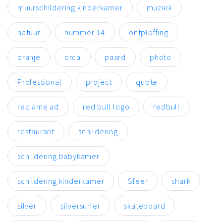
muurschildering kinderkamer
muziek
natuur
nummer 14
ontploffing
oranje
orca
paard
photo
Professional
project
quote
reclame ad
red bull logo
redbull
restaurant
schildering
schildering babykamer
schildering kinderkamer
Sfeer
shark
silver
silversurfer
skateboard