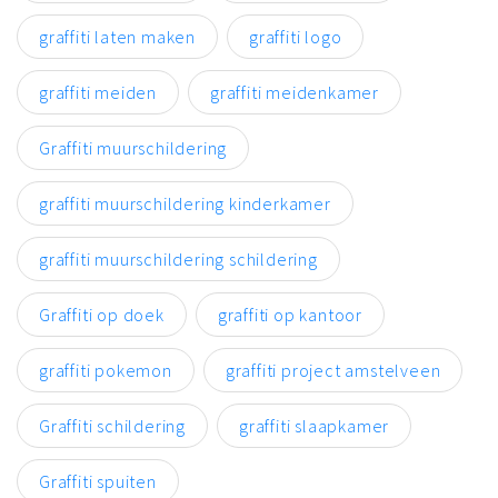
graffiti laten maken
graffiti logo
graffiti meiden
graffiti meidenkamer
Graffiti muurschildering
graffiti muurschildering kinderkamer
graffiti muurschildering schildering
Graffiti op doek
graffiti op kantoor
graffiti pokemon
graffiti project amstelveen
Graffiti schildering
graffiti slaapkamer
Graffiti spuiten