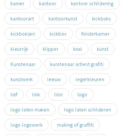
kamer
kantoor
kantoor schildering
kantoorart
kantoorkunst
kickboks
kickboksen
kickbox
Kinderkamer
kleurrijk
klipper
knal
kunst
Kunstenaar
kunstenaar artiest grafiti
kunstwerk
leeuw
legerkleuren
lief
link
lion
logo
logo laten maken
logo laten schilderen
logo logowerk
making of graffiti