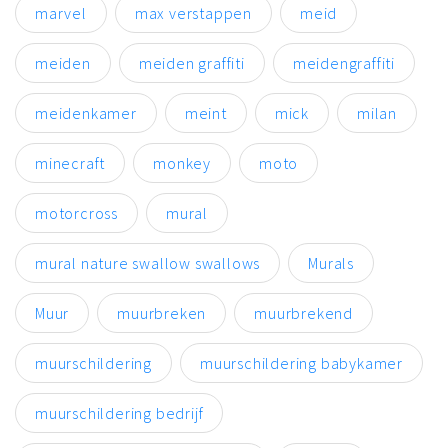
marvel
max verstappen
meid
meiden
meiden graffiti
meidengraffiti
meidenkamer
meint
mick
milan
minecraft
monkey
moto
motorcross
mural
mural nature swallow swallows
Murals
Muur
muurbreken
muurbrekend
muurschildering
muurschildering babykamer
muurschildering bedrijf