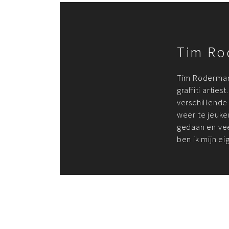
Tim Ro
Tim Rodermans
graffiti arties
verschillende
weer te jeuke
gedaan en vee
ben ik mijn ei