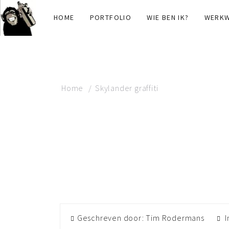
HOME
PORTFOLIO
WIE BEN IK?
WERKW
Home
Skylander graffiti
SKYLANDER
GRAFFIT
Geschreven door: Tim Rodermans
I