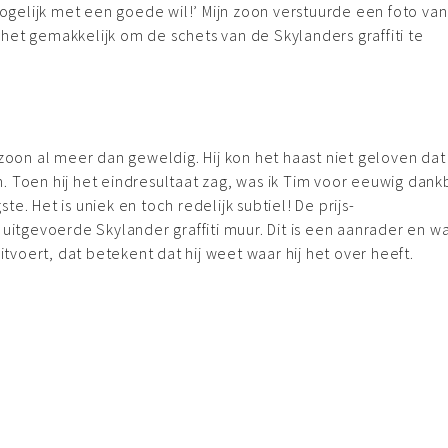
mogelijk met een goede wil!’ Mijn zoon verstuurde een foto van 
het gemakkelijk om de schets van de Skylanders graffiti te
 zoon al meer dan geweldig. Hij kon het haast niet geloven dat
. Toen hij het eindresultaat zag, was ik Tim voor eeuwig dank
e. Het is uniek en toch redelijk subtiel! De prijs-
uitgevoerde Skylander graffiti muur. Dit is een aanrader en wa
itvoert, dat betekent dat hij weet waar hij het over heeft.