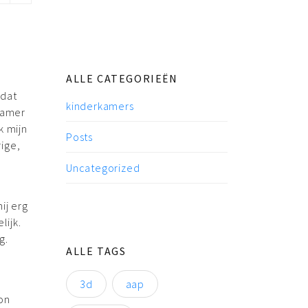
ALLE CATEGORIEËN
 dat
kinderkamers
kamer
k mijn
Posts
rige,
Uncategorized
ij erg
lijk.
g.
ALLE TAGS
3d
aap
on