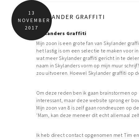
13
SKYLANDER GRAFFITI
NOVEMBER
2017
Skylanders Graffiti
Mijn zoon is een grote fan van Skylander graff
het lastig is om een selectie te maken voor 
wat meer Skylander graffiti gericht in te dele
naam in Skylanders vorm op mijn muur schrijf?!’ 
zou uitvoeren. Hoewel Skylander graffiti op 
Om deze reden ben ik gaan brainstormen op het
interessant, maar deze website sprong er bo
Mijn zoon van 8 is zelf gaan rondneuzen op dez
‘Mam, kan deze meneer dit echt allemaal zel
Ik heb direct contact opgenomen met Tim en d