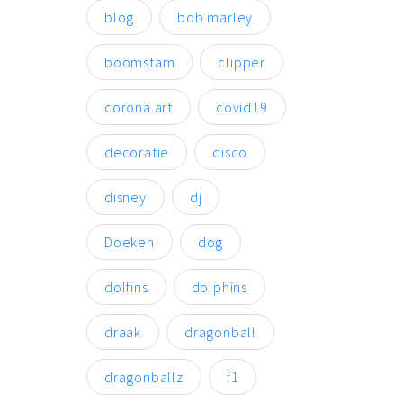
blog
bob marley
boomstam
clipper
corona art
covid19
decoratie
disco
disney
dj
Doeken
dog
dolfins
dolphins
draak
dragonball
dragonballz
f1