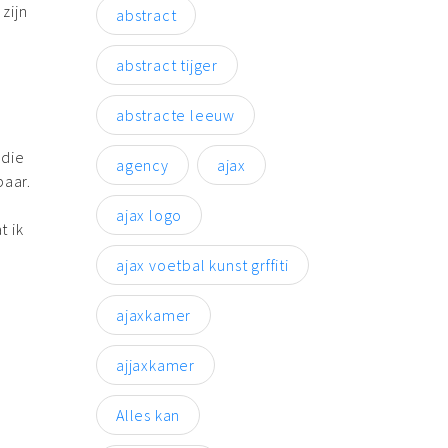
zijn
abstract
abstract tijger
abstracte leeuw
 die
agency
ajax
baar.
ajax logo
t ik
ajax voetbal kunst grffiti
ajaxkamer
ajjaxkamer
Alles kan