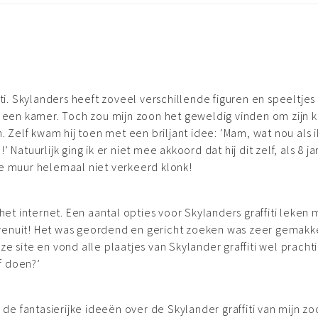
iti. Skylanders heeft zoveel verschillende figuren en speeltjes
in een kamer. Toch zou mijn zoon het geweldig vinden om zijn 
n. Zelf kwam hij toen met een briljant idee: ‘Mam, wat nou als i
Natuurlijk ging ik er niet mee akkoord dat hij dit zelf, als 8 ja
de muur helemaal niet verkeerd klonk!
 internet. Een aantal opties voor Skylanders graffiti leken m
venuit! Het was geordend en gericht zoeken was zeer gemakke
e site en vond alle plaatjes van Skylander graffiti wel prachti
f doen?’
e fantasierijke ideeën over de Skylander graffiti van mijn zo