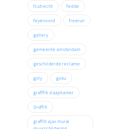
fcutrecht
fedde
feyenoord
freerun
gallery
gemeente amsterdam
geschilderde reclame
girly
goku
grafffiti slaapkamer
Graffiti
graffiti ajax mural
muurschildering